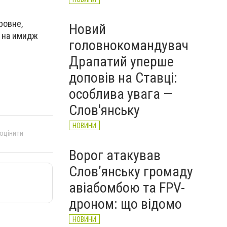
ровне,
Новий
т на имидж
головнокомандувач
Драпатий уперше
доповів на Ставці:
особлива увага —
Слов'янську
НОВИНИ
 оцінити
Ворог атакував
Слов’янську громаду
авіабомбою та FPV-
дроном: що відомо
НОВИНИ