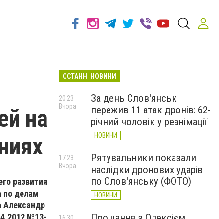
ОСТАННІ НОВИНИ
За день Слов'янськ
20:23
Вчора
пережив 11 атак дронів: 62-
ей на
річний чоловік у реанімації
НОВИНИ
ниях
Рятувальники показали
17:23
Вчора
наслідки дронових ударів
по Слов'янську (ФОТО)
его развития
а по делам
НОВИНИ
а Александр
04.2012 №13-
Прощання з Олексієм
16:30