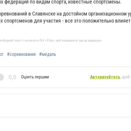
х федераций по видам спорта, известные спортсмены.
ревнований в Славянске на достойном организационном у
х спортсменов для участия - все это положительно влияе
бхідний текст і натисніть Ctrl + Enter, щоб повідомити про це редакцію
рт
#соревнования
#медаль
0,0
Оцініть першим
Авторизуйтесь
, щоб