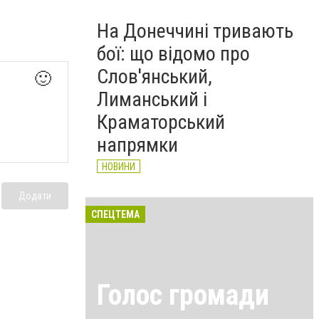
На Донеччині тривають
бої: що відомо про
Слов'янський,
🙂
Лиманський і
Краматорський
напрямки
НОВИНИ
Додати
СПЕЦТЕМА
Голос громади