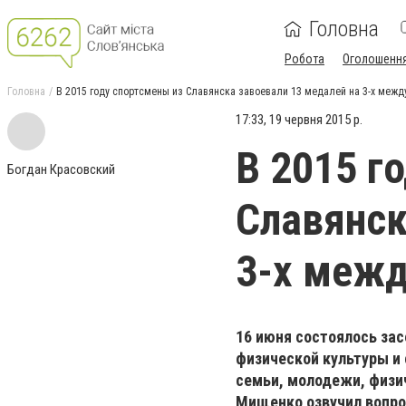
Головна
Робота
Оголошенн
Головна
В 2015 году спортсмены из Славянска завоевали 13 медалей на 3-х меж
17:33, 19 червня 2015 р.
В 2015 г
Богдан Красовский
Славянск
3-х межд
16 июня состоялось за
физической культуры и 
семьи, молодежи, физи
Мищенко озвучил вопр