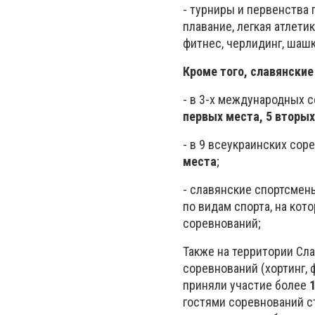
- турниры и первенства 
плавание, легкая атлетик
фитнес, черлидинг, шашк
Кроме того, славянские
- в 3-х международных 
первых места, 5 вторых
- в 9 всеукраинских сор
места
;
- славянские спортсмен
по видам спорта, на кот
соревнований;
Также на территории Сла
соревнований (хортинг, 
приняли участие более
гостями соревнований с