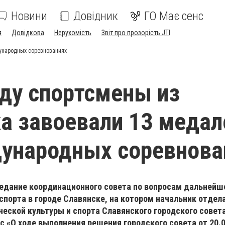
Новини
Довідник
ГО Має сенс
я
Довідкова
Нерухомість
Звіт про прозорість JTI
дународных соревнованиях
оду спортсмены из
а завоевали 13 медал
ународных соревнова
седание координационного совета по вопросам дальнейш
спорта в городе Славянске, на котором начальник отдел
ческой культуры и спорта Славянского городского совет
ос
«
О ходе выполнения решения городского совета от 20.