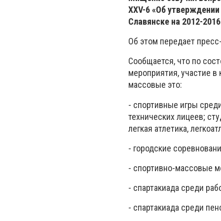
ХХV-6 «Об утверждении 
Славянске на 2012-2016
Об этом передает пресс
Сообщается, что по сост
мероприятия, участие в
массовые это:
- спортивные игры сред
технических лицеев; сту
легкая атлетика, легкоа
- городские соревнован
- спортивно-массовые м
- спартакиада среди раб
- спартакиада среди пен