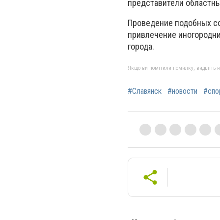
представители областны
Проведение подобных со
привлечение иногородни
города.
Якщо ви помітили помилку, виділіть нео
#Славянск
#новости
#спо