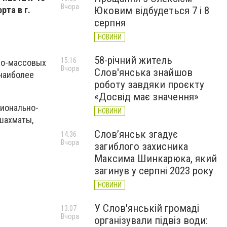
Вчора
рта в г.
Юковим відбудеться 7 і 8
серпня
НОВИНИ
58-річний житель
15:16
о-массовых
Вчора
Слов'янська знайшов
 наиболее
роботу завдяки проєкту
«Досвід має значення»
ионально-
НОВИНИ
 шахматы,
Слов’янськ згадує
14:36
Вчора
загиблого захисника
Максима Шинкарюка, який
загинув у серпні 2023 року
НОВИНИ
У Слов'янській громаді
13:07
Вчора
організували підвіз води: