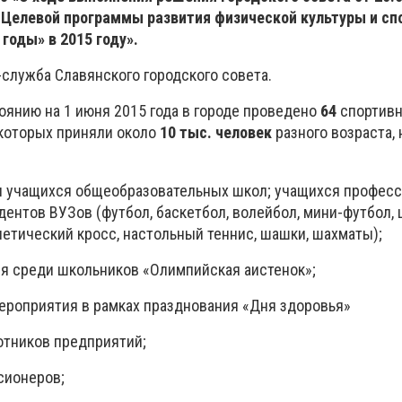
Целевой программы развития физической культуры и спо
 годы» в 2015 году
»
.
-служба Славянского городского совета.
оянию на 1 июня 2015 года в городе проведено
64
спортивн
 которых приняли около
10 тыс. человек
разного возраста,
и учащихся общеобразовательных школ; учащихся професс
дентов ВУЗов (футбол, баскетбол, волейбол, мини-футбол,
тлетический кросс, настольный теннис, шашки, шахматы);
ия среди школьников «Олимпийская аистенок»;
ероприятия в рамках празднования «Дня здоровья»
отников предприятий;
сионеров;