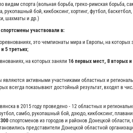
по видам спорта (вольная борьба, греко-римская борьба, са
а, рукопашный бой, кикбоксинг, хортинг, футбол, баскетбол,
и, шахматы и др.)
 спортсмены участвовали в:
соревнованиях, это чемпионаты мира и Европы, на которых
 и 5 третьих
;
евнованиях, на которых заняли
16 первых мест, 8 вторых и
ы являются активными участниками областных и регионал
орых всегда показывают достойный результат, входят в чи
вянска в 2015 году проведено - 12 областных и региональ
футбол, самбо, рукопашный бой, дзюдо, кикбоксинг, плавани
1300
спортсменов из городов и районов Донецкой области,
тановились представители Донецкой областной организаци