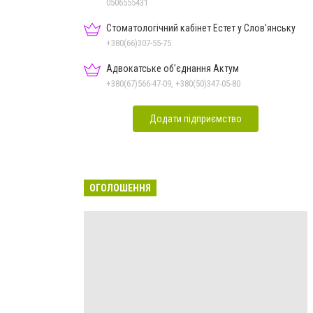
Дон.обл.
0506555431
Стоматологічний кабінет Естет у Слов'янську
+380(66)307-55-75
Адвокатське об'єднання Актум
+380(67)566-47-09, +380(50)347-05-80
Додати підприємство
ОГОЛОШЕННЯ