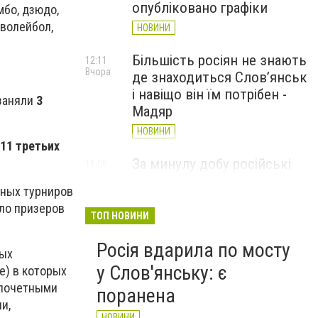
опубліковано графіки
мбо, дзюдо,
 волейбол,
НОВИНИ
Більшість росіян не знають
12:11
Вчора
де знаходиться Слов’янськ
і навіщо він їм потрібен -
 заняли
3
Мадяр
НОВИНИ
 11 третьих
За минулу добу російські
11:09
Вчора
війська 13 разів атакували
ьных турниров
Слов'янськ. Хроніка
сло призеров
великої війни: 6 серпня
ТОП НОВИНИ
НОВИНИ
Росія вдарила по мосту
ных
у Слов'янську: є
е) в которых
 почетными
поранена
и,
НОВИНИ