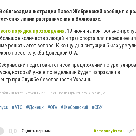
й облгосадминистрации Павел Жебривский сообщил о р
есечения линии разграничения в Волновахе.
ового порядка прохождения
, 19 июня на контрольно-пропу
 большое количество людей и транспорта для пересечения
е решать этот вопрос. К концу дня ситуация была урегули
кого пресс-служба Донецкой ОГА.
Жебривский подготовил список предложений по урегулиро
ска, который уже в понедельник будет направлен в
ентр при Службе безопасности Украины.
бхідний текст і натисніть Ctrl + Enter, щоб повідомити про це редакцію
пуск
#АТО
#Донецк
#ОГА
#Жебривский
#СБУ
0,0
Оцініть першим
Авторизуйтесь
, щоб