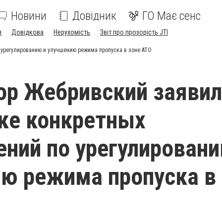
Новини
Довідник
ГО Має сенс
я
Довідкова
Нерухомість
Звіт про прозорість JTI
 урегулированию и улучшению режима пропуска в зоне АТО
ор Жебривский заявил
ке конкретных
ний по урегулировани
ю режима пропуска в