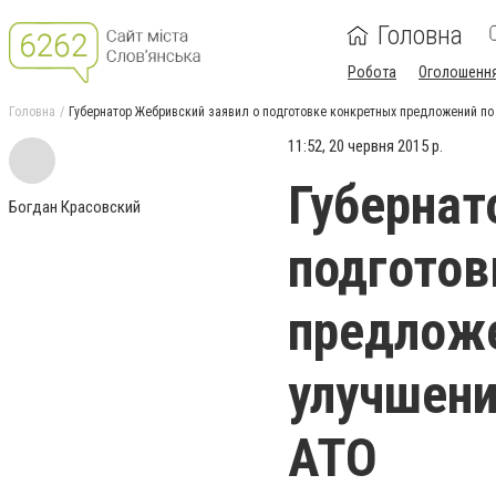
Головна
Робота
Оголошенн
Головна
Губернатор Жебривский заявил о подготовке конкретных предложений по
11:52, 20 червня 2015 р.
Губернат
Богдан Красовский
подготов
предложе
улучшени
АТО