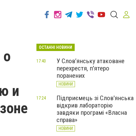
ОСТАННІ НОВИНИ
 о
У Слов’янську атаковане
17:40
перехрестя, п'ятеро
поранених
НОВИНИ
ю и
Підприємець зі Слов'янська
17:24
 зоне
відкрив лабораторію
завдяки програмі «Власна
справа»
НОВИНИ