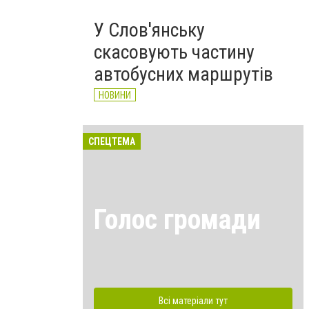
У Слов'янську
скасовують частину
автобусних маршрутів
НОВИНИ
СПЕЦТЕМА
Голос громади
Всі матеріали тут