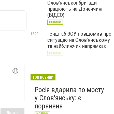
Слов'янської бригади
працюють на Донеччині
(ВІДЕО)
НОВИНИ
Генштаб ЗСУ повідомив про
12:00
ситуацію на Слов’янському
та найближчих напрямках
НОВИНИ
Слов’янськ обстріляли 13
11:18
🙂
разів за добу. Хроніка
великої війни: 7 серпня
ТОП НОВИНИ
НОВИНИ
Росія вдарила по мосту
у Слов'янську: є
поранена
Додати
НОВИНИ