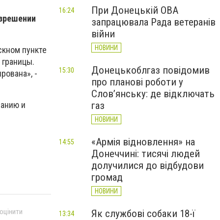
При Донецькій ОВА
16:24
азрешении
запрацювала Рада ветеранів
війни
НОВИНИ
скном пункте
 границы.
Донецькоблгаз повідомив
15:30
рована», -
про планові роботи у
Слов’янську: де відключать
газ
ванию и
НОВИНИ
«Армія відновлення» на
14:55
Донеччині: тисячі людей
долучилися до відбудови
громад
НОВИНИ
 оцінити
Як службові собаки 18-ї
13:34