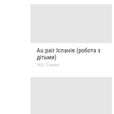
Au pair Іспанія (робота з
дітьми)
14:51, 2 серпня