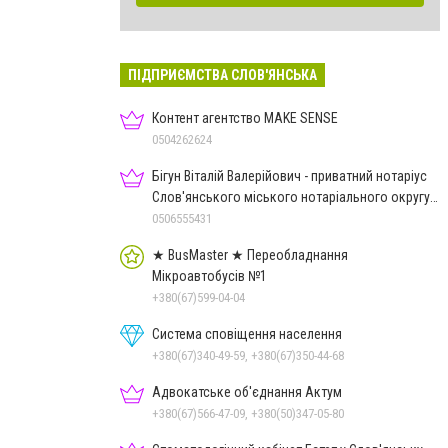
ПІДПРИЄМСТВА СЛОВ'ЯНСЬКА
Контент агентство MAKE SENSE
0504262624
Бігун Віталій Валерійович - приватний нотаріус
Слов'янського міського нотаріального округу
Дон.обл.
0506555431
★ BusMaster ★ Переобладнання
Мікроавтобусів №1
+380(67)599-04-04
Система сповіщення населення
+380(67)340-49-59, +380(67)350-44-68
Адвокатське об'єднання Актум
+380(67)566-47-09, +380(50)347-05-80