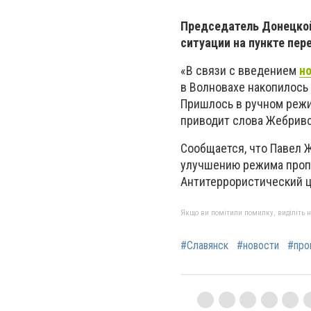
Председатель Донецко
ситуации на пункте пер
«В связи с введением
н
в Волновахе накопилось
Пришлось в ручном режим
приводит слова Жебривс
Сообщается, что Павел 
улучшению режима пропу
Антитеррористический ц
Якщо ви помітили помилку, виділіть нео
#Славянск
#новости
#про