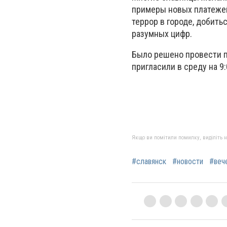
примеры новых платежей
террор в городе, добить
разумных цифр.
Было решено провести п
пригласили в среду на 9:
Якщо ви помітили помилку, виділіть нео
#славянск
#новости
#веч