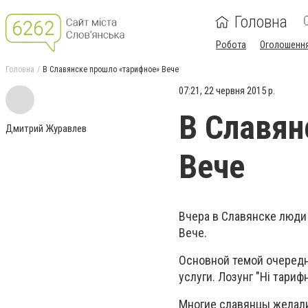
Головна
Робота
Оголошенн
Головна
В Славянске прошло «тарифное» Вече
07:21, 22 червня 2015 р.
В Славян
Дмитрий Журавлев
Вече
Вчера в Славянске люди
Вече.
Основной темой очеред
услуги. Лозунг "Ні тариф
Многие славянцы желал