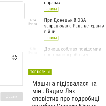
справа»
НОВИНИ
При Донецькій ОВА
16:24
Вчора
запрацювала Рада ветеранів
війни
НОВИНИ
Донецькоблгаз повідомив
15:30
Вчора
про планові роботи у
🙂
Слов’янську: де відключать
газ
ТОП НОВИНИ
НОВИНИ
Машина підірвалася на
міні: Вадим Лях
Додати
сповістив про подробиці