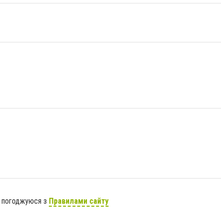
я погоджуюся з
Правилами сайту