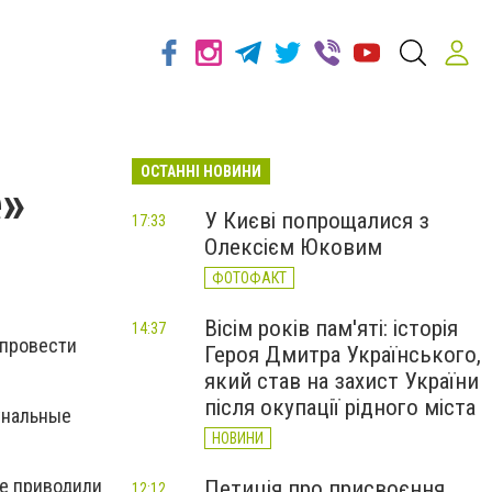
ОСТАННІ НОВИНИ
е»
У Києві попрощалися з
17:33
Олексієм Юковим
ФОТОФАКТ
Вісім років пам'яті: історія
14:37
 провести
Героя Дмитра Українського,
який став на захист України
після окупації рідного міста
унальные
НОВИНИ
е приводили
Петиція про присвоєння
12:12