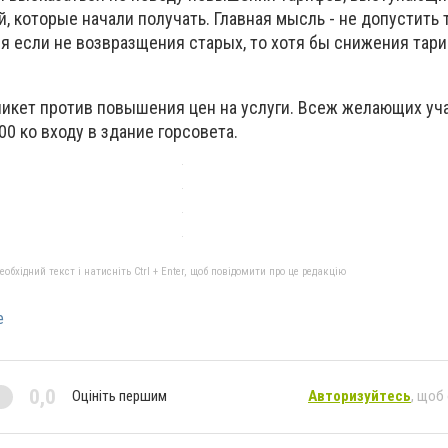
, которые начали получать. Главная мысль - не допустить
ся если не возвразщения старых, то хотя бы снижения тар
икет против повышения цен на услуги. Всеж желающих уч
00 ко входу в здание горсовета.
бхідний текст і натисніть Ctrl + Enter, щоб повідомити про це редакцію
е
0,0
Оцініть першим
Авторизуйтесь
, щоб