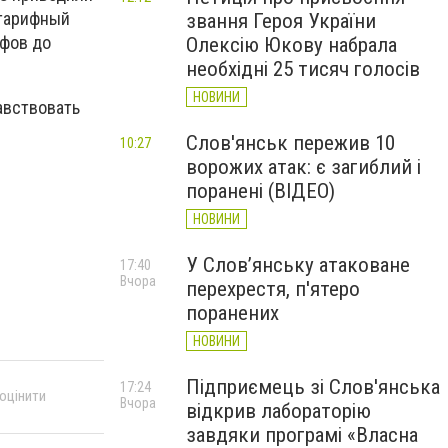
 тарифный
звання Героя України
ифов до
Олексію Юкову набрала
необхідні 25 тисяч голосів
НОВИНИ
авствовать
Слов'янськ пережив 10
10:27
ворожих атак: є загиблий і
поранені (ВІДЕО)
НОВИНИ
У Слов’янську атаковане
17:40
Вчора
перехрестя, п'ятеро
поранених
НОВИНИ
Підприємець зі Слов'янська
17:24
 оцінити
Вчора
відкрив лабораторію
завдяки програмі «Власна