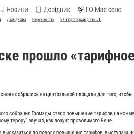
Новини
Довідник
ГО Має сенс
я
Довідкова
Нерухомість
Звіт про прозорість JTI
ске прошло «тарифно
 снова собрались на центральной площади для того, чтобы
ного собрания Громады стало повышение тарифов на комм
ному терору" звучал, как лозунг проводимого Вече.
и высказаться по поводу повышения тарифов, выступающи