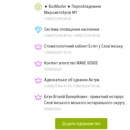
★ BusMaster ★ Переобладнання
Мікроавтобусів №1
+380(67)599-04-04
Система сповіщення населення
+380(67)340-49-59, +380(67)350-44-68
Стоматологічний кабінет Естет у Слов'янську
+380(66)307-55-75
Контент агентство MAKE SENSE
0504262624
Адвокатське об'єднання Актум
+380(67)566-47-09, +380(50)347-05-80
Бігун Віталій Валерійович - приватний нотаріус
Слов'янського міського нотаріального округу
Дон.обл.
0506555431
Додати підприємство