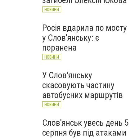
загибелі Олексія Юкова
НОВИНИ
Росія вдарила по мосту
у Слов'янську: є
поранена
НОВИНИ
У Слов'янську
скасовують частину
автобусних маршрутів
НОВИНИ
Слов'янськ увесь день 5
серпня був під атаками