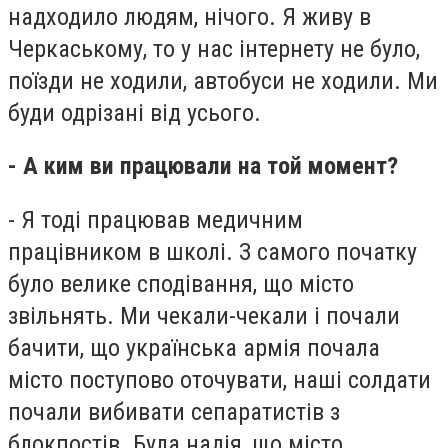
надходило людям, нічого. Я живу в
Черкаському, то у нас інтернету не було,
поїзди не ходили, автобуси не ходили. Ми
буди одрізані від усього.
- А ким ви працювали на той момент?
- Я тоді працював медичним
працівником в школі. З самого початку
було велике сподівання, що місто
звільнять. Ми чекали-чекали і почали
бачити, що українська армія почала
місто поступово оточувати, наші солдати
почали вибивати сепаратистів з
блокпостів. Була надія, що місто