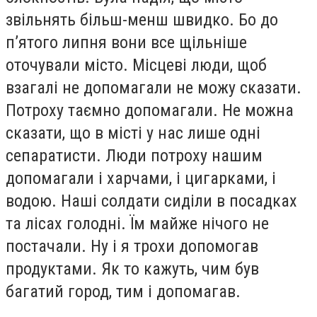
звільнять більш-менш швидко. Бо до
п’ятого липня вони все щільніше
оточували місто. Місцеві люди, щоб
взагалі не допомагали не можу сказати.
Потроху таємно допомагали. Не можна
сказати, що в місті у нас лише одні
сепаратисти. Люди потроху нашим
допомагали і харчами, і цигарками, і
водою. Наші солдати сиділи в посадках
та лісах голодні. Їм майже нічого не
постачали. Ну і я трохи допомогав
продуктами. Як то кажуть, чим був
багатий город, тим і допомагав.