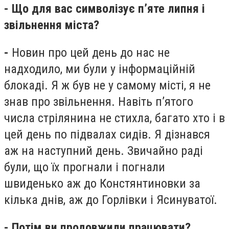
- Що для вас символізує п’яте липня і
звільнення міста?
-
Новин про цей день до нас не
надходило, ми були у інформаційній
блокаді. Я ж був не у самому місті, я не
знав про звільнення. Навіть п’ятого
числа стрілянина не стихла, багато хто і в
цей день по підвалах сидів. Я дізнався
аж на наступний день. Звичайно раді
були, що їх прогнали і погнали
швиденько аж до Констянтиновки за
кілька днів, аж до Горлівки і Ясинуватої.
- Потім ви продовжили працювати?