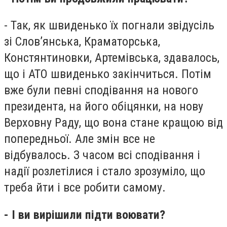
- Так, як швиденько їх погнали звідусіль
зі Слов’янська, Краматорська,
Констянтиновки, Артемівська, здавалось,
що і АТО швиденько закінчиться. Потім
вже були певні сподівання на нового
президента, на його обіцянки, на нову
Верховну Раду, що вона стане кращою від
попередньої. Але змін все не
відбувалось. З часом всі сподівання і
надії розлетілися і стало зрозуміло, що
треба йти і все робити самому.
- І ви вирішили підти воювати?