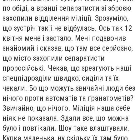
по обіді, а вранці сепаратисти зі зброєю
захопили відділення міліції. Зрозуміло,
що зустріч так і не відбулась. Ось так 12
квітня мене і застало. Мені подзвонив
знайомий і сказав, що там все серйозно,
що місто захопили сепаратисти
проросійські. Чекав, що зреагують наші
спецпідрозділи швидко, сиділи та їх
чекали. Бо що можуть звичайні люди без
нічого проти автоматів та гранатометів?
Звичайно, що нічого. Міліція наша себе
ніяк не показала. Здали все, що можна
було і повтікали. Шоу таке влаштували.
Купка маленька, ну скільки їх там було,