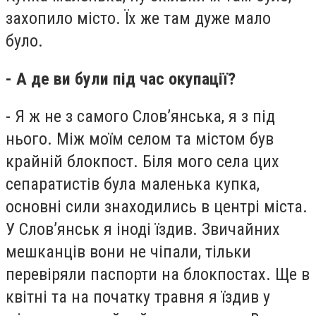
захопило місто. Їх же там дуже мало
було.
- А де ви були під час окупації?
- Я ж не з самого Слов’янська, я з під
нього. Між моїм селом та містом був
крайній блокпост. Біля мого села цих
сепаратистів була маленька купка,
основні сили знаходились в центрі міста.
У Слов’янськ я іноді їздив. Звичайних
мешканців вони не чіпали, тільки
перевіряли паспорти на блокпостах. Ще в
квітні та на початку травня я їздив у