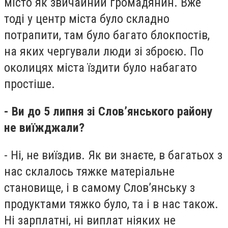
місто як звичайний громадянин. Вже
тоді у центр міста було складно
потрапити, там було багато блокпостів,
на яких чергували люди зі зброєю. По
околицях міста їздити було набагато
простіше.
- Ви до 5 липня зі Слов’янського району
не виїжджали?
- Ні, не виїздив. Як ви знаєте, в багатьох з
нас склалось тяжке матеріальне
становище, і в самому Слов’янську з
продуктами тяжко було, та і в нас також.
Ні зарплатні, ні виплат ніяких не