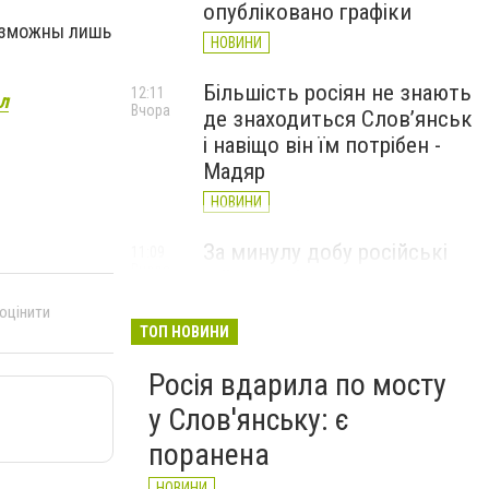
опубліковано графіки
возможны лишь
НОВИНИ
Більшість росіян не знають
12:11
л
Вчора
де знаходиться Слов’янськ
і навіщо він їм потрібен -
Мадяр
НОВИНИ
За минулу добу російські
11:09
Вчора
війська 13 разів атакували
Слов'янськ. Хроніка
 оцінити
великої війни: 6 серпня
ТОП НОВИНИ
НОВИНИ
Росія вдарила по мосту
у Слов'янську: є
поранена
НОВИНИ