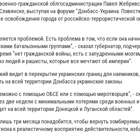
 военно-гражданской облгосадминистрации Павел Жебривс
г.Славянске, выступая на форуме "Донбасс-Украина. Повестк
 освобождения города от российско-террористической о
ляется проблемой. Есть проблема в том, что если она начне
кими батальонными группами", - сказал губернатор, подчер
ремя "нет гражданской войны, есть с запудренными мозга
о людей и рашисты, которые все мечтают об империи".
кий видит в перекрытии украинских границ для наемников,
ь на всей территории Донбасса украинские законы.
зможно с помощью ОБСЕ или с помощью миротворцев", - ск
ерез две недели с минимальными потерями среди военных и
ет на всей территории Донецкой и Луганской областей".
 лишь три месяца понадобится, чтобы вернуть зомбируемы
гиона к реалистичному восприятию действительности, изб