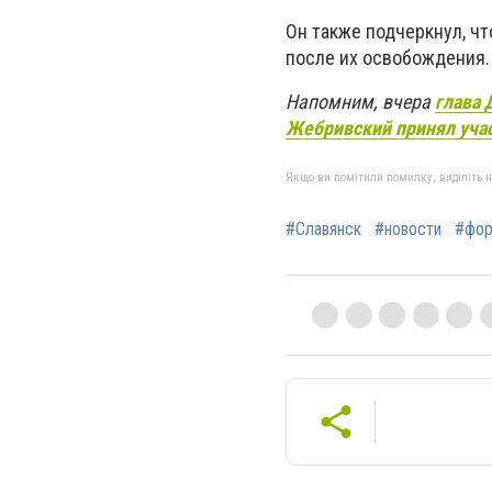
Он также подчеркнул, ч
после их освобождения.
Напомним, вчера
глава 
Жебривский принял учас
Якщо ви помітили помилку, виділіть нео
#Славянск
#новости
#фо