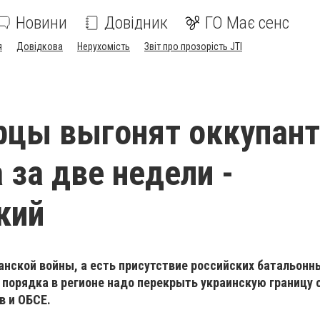
Новини
Довідник
ГО Має сенс
я
Довідкова
Нерухомість
Звіт про прозорість JTI
й
цы выгонят оккупант
 за две недели -
кий
нской войны, а есть присутствие российских батальонны
 порядка в регионе надо перекрыть украинскую границу 
 и ОБСЕ.