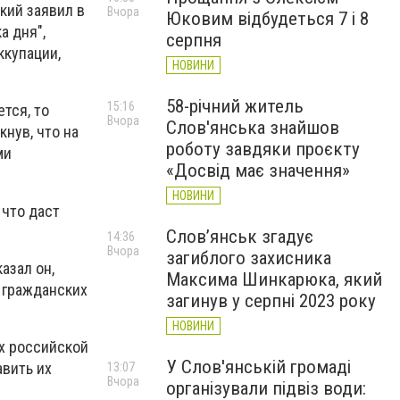
кий заявил в
Вчора
Юковим відбудеться 7 і 8
а дня",
серпня
ккупации,
НОВИНИ
58-річний житель
15:16
тся, то
Вчора
Слов'янська знайшов
кнув, что на
роботу завдяки проєкту
ми
«Досвід має значення»
НОВИНИ
 что даст
Слов’янськ згадує
14:36
Вчора
загиблого захисника
азал он,
Максима Шинкарюка, який
 гражданских
загинув у серпні 2023 року
НОВИНИ
х российской
У Слов'янській громаді
авить их
13:07
Вчора
організували підвіз води: