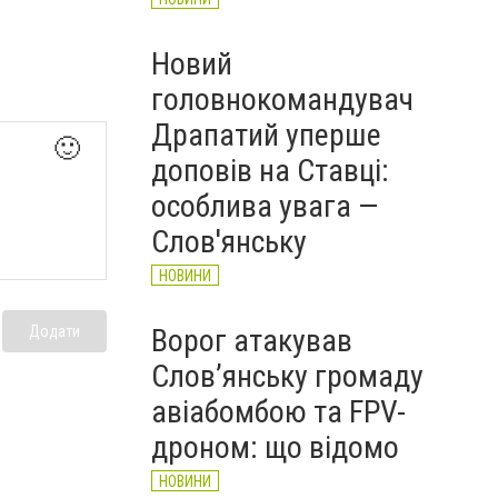
Новий
головнокомандувач
Драпатий уперше
🙂
доповів на Ставці:
особлива увага —
Слов'янську
НОВИНИ
Додати
Ворог атакував
Слов’янську громаду
авіабомбою та FPV-
дроном: що відомо
НОВИНИ