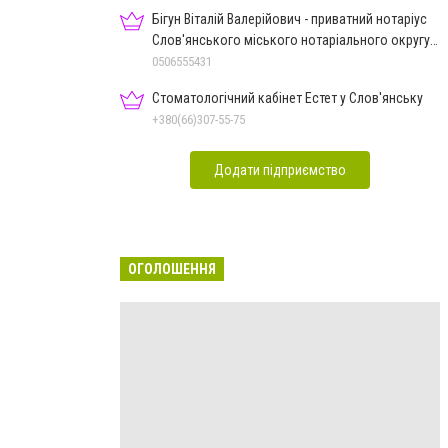
Бігун Віталій Валерійович - приватний нотаріус
Слов'янського міського нотаріального округу
Дон.обл.
0506555431
Стоматологічний кабінет Естет у Слов'янську
+380(66)307-55-75
Додати підприємство
ОГОЛОШЕННЯ