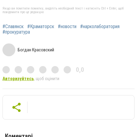
Якщо ви помітили помилку, виділіть необхідний текст і натисніть Ctrl + Enter, щоб
повідомити про це редакцію
#Славянск
#Краматорск
#новости
#нарколаборатория
#прокуратура
Богдан Красовский
0,0
Авторизуйтесь
, щоб оцінити
Коментарі