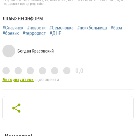
Якщо ви помітили помилку, виділіть необхідний текст і натисніть Ctrl + Enter, щоб
повідомити про це редакцію
ЛІГАБІЗНЕСІНФОРМ
#Славянск
#новости
#Семеновка
#психбольница
#база
#боевик
#террорист
#ДНР
Богдан Красовский
0,0
Авторизуйтесь
, щоб оцінити