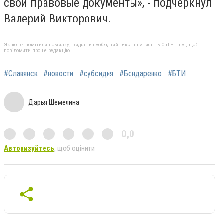
свои правовые документы», - подчеркнул
Валерий Викторович.
Якщо ви помітили помилку, виділіть необхідний текст і натисніть Ctrl + Enter, щоб
повідомити про це редакцію
#Славянск
#новости
#субсидия
#Бондаренко
#БТИ
Дарья Шемелина
0,0
Авторизуйтесь
, щоб оцінити