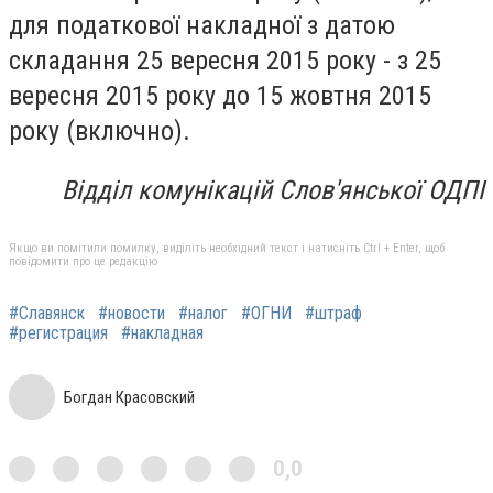
для податкової накладної з датою
складання 25 вересня 2015 року - з 25
вересня 2015 року до 15 жовтня 2015
року (включно).
Відділ комунікацій Слов'янської ОДПІ
Якщо ви помітили помилку, виділіть необхідний текст і натисніть Ctrl + Enter, щоб
повідомити про це редакцію
#Славянск
#новости
#налог
#ОГНИ
#штраф
#регистрация
#накладная
Богдан Красовский
0,0