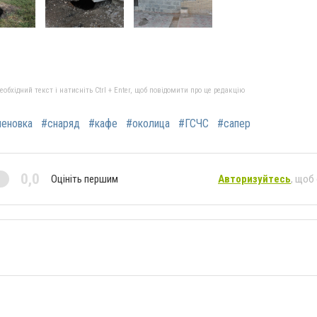
бхідний текст і натисніть Ctrl + Enter, щоб повідомити про це редакцію
еновка
#снаряд
#кафе
#околица
#ГСЧС
#сапер
0,0
Оцініть першим
Авторизуйтесь
, щоб