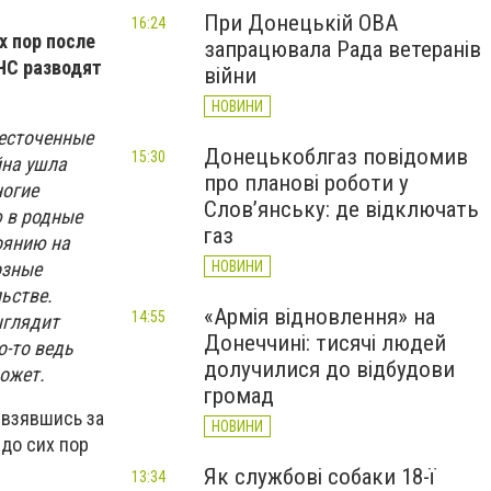
При Донецькій ОВА
16:24
х пор после
запрацювала Рада ветеранів
ЧС разводят
війни
НОВИНИ
жесточенные
Донецькоблгаз повідомив
15:30
йна ушла
про планові роботи у
ногие
Слов’янську: де відключать
ю в родные
газ
оянию на
НОВИНИ
озные
ьстве.
«Армія відновлення» на
14:55
ыглядит
Донеччині: тисячі людей
о-то ведь
долучилися до відбудови
может.
громад
 взявшись за
НОВИНИ
до сих пор
Як службові собаки 18-ї
13:34