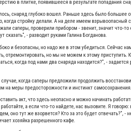
ерстию в плитке, появившееся в результате попадания сна
лось, снаряд глубоко вошел. Раньше здесь было большее о
о, когда стройку делали. А на деле имеем взрывоопасный 
зжали саперы, проверили прибором - звенит, значит что-то 
ут сказать", - разводит руками Галина Богданова.
боко и безопасны, но надо же в этом убедиться.
Сейчас на
ть, отремонтировать, но мы не можем к этому приступить. 
ться, когда под нами два снаряда находится?", - задаетс
м случае, когда саперы предложили продолжить восстанов
том на меры предосторожности и инстинкт самосохранения
ставить акт, что здесь неопасно и можно начинать работать
аботайте, а если что-то найдете, нас вызовите. Я говорю: 
ем, оно тут же взорвется? Кто за это будет отвечать?", - н
чает хозяйка разрешенного кафе.