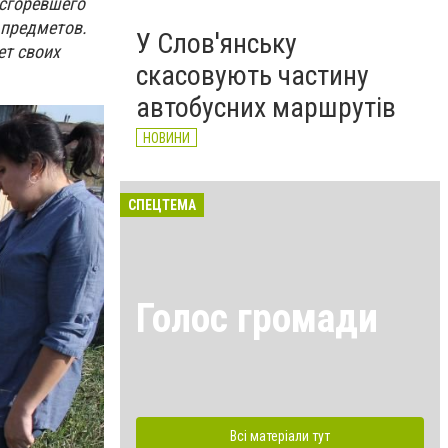
 сгоревшего
 предметов.
У Слов'янську
ет своих
скасовують частину
автобусних маршрутів
НОВИНИ
СПЕЦТЕМА
Голос громади
Всі матеріали тут