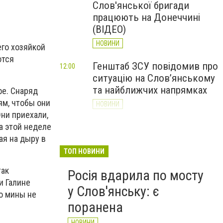
Слов'янської бригади
працюють на Донеччині
(ВІДЕО)
НОВИНИ
его хозяйкой
ются
Генштаб ЗСУ повідомив про
12:00
ситуацію на Слов’янському
та найближчих напрямках
фе. Снаряд
ям, чтобы они
НОВИНИ
ни приехали,
Слов’янськ обстріляли 13
а этой неделе
11:18
разів за добу. Хроніка
вая на дыру в
великої війни: 7 серпня
ТОП НОВИНИ
НОВИНИ
так
Росія вдарила по мосту
и Галине
у Слов'янську: є
о мины не
поранена
НОВИНИ