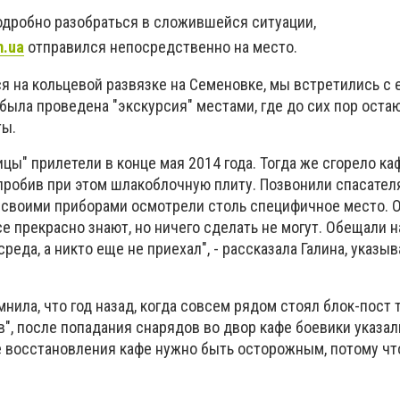
подробно разобраться в сложившейся ситуации,
m.ua
отправился непосредственно на место.
ся на кольцевой развязке на Семеновке, мы встретились с 
 была проведена "экскурсия" местами, где до сих пор оста
ты.
цы" прилетели в конце мая 2014 года. Тогда же сгорело ка
 пробив при этом шлакоблочную плиту. Позвонили спасател
, своими приборами осмотрели столь специфичное место. О
е прекрасно знают, но ничего сделать не могут. Обещали н
среда, а никто еще не приехал", - рассказала Галина, указы
нила, что год назад, когда совсем рядом стоял блок-пост 
", после попадания снарядов во двор кафе боевики указал
ае восстановления кафе нужно быть осторожным, потому чт