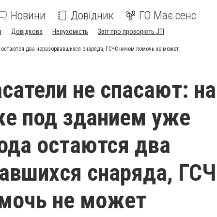
Новини
Довідник
ГО Має сенс
я
Довідкова
Нерухомість
Звіт про прозорість JTI
а остаются два неразорвавшихся снаряда, ГСЧС ничем помочь не может
асатели не спасают: на
е под зданием уже
ода остаются два
авшихся снаряда, ГС
мочь не может