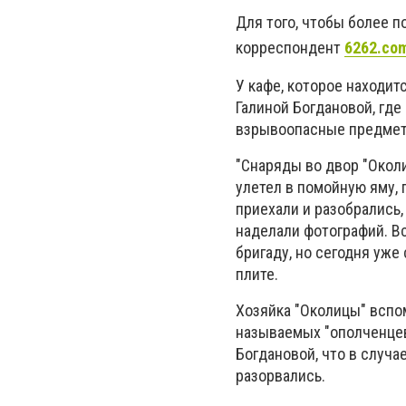
Для того, чтобы более 
корреспондент
6262.co
У кафе, которое находит
Галиной Богдановой, где
взрывоопасные предме
"Снаряды во двор "Околи
улетел в помойную яму,
приехали и разобрались
наделали фотографий. Вс
бригаду, но сегодня уже 
плите.
Хозяйка "Околицы" вспом
называемых "ополченцев
Богдановой, что в случ
разорвались.