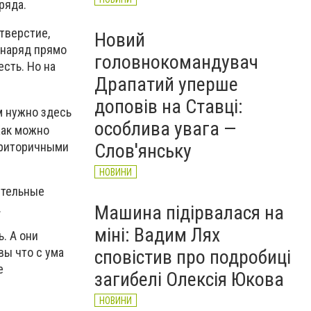
ряда.
тверстие,
Новий
снаряд прямо
головнокомандувач
есть. Но на
Драпатий уперше
доповів на Ставці:
м нужно здесь
особлива увага —
Как можно
я риторичными
Слов'янську
НОВИНИ
ительные
.
Машина підірвалася на
міні: Вадим Лях
. А они
вы что с ума
сповістив про подробиці
е
загибелі Олексія Юкова
НОВИНИ