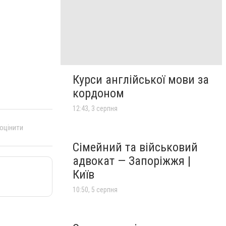
Курси англійської мови за
кордоном
12:43, 3 серпня
 оцінити
Сімейний та військовий
адвокат — Запоріжжя |
Київ
10:50, 5 серпня