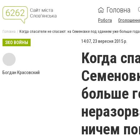
Головна
Робота
Оголошенн
Головна
Когда спасатели не спасают: на Семеновке под зданием уже больше год
14:07, 23 вересня 2015 р.
ЭХО ВОЙНЫ
Когда сп
Семеновк
Богдан Красовский
больше г
неразорв
ничем по