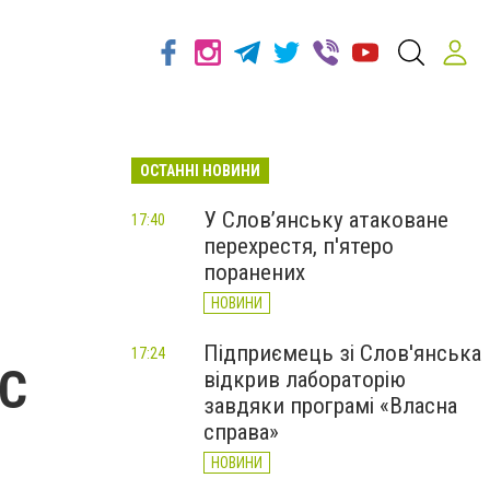
ОСТАННІ НОВИНИ
У Слов’янську атаковане
17:40
перехрестя, п'ятеро
поранених
НОВИНИ
Підприємець зі Слов'янська
17:24
ЧС
відкрив лабораторію
завдяки програмі «Власна
справа»
НОВИНИ