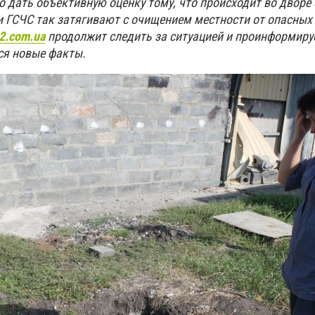
о дать объективную оценку тому, что происходит во дворе
и ГСЧС так затягивают с очищением местности от опасных
2.com.ua
продолжит следить за ситуацией и проинформиру
ся новые факты.