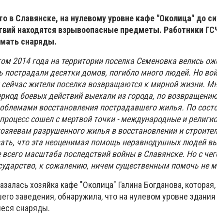
то в Славянске, на нулевому уровне кафе "Околица" до си
твий находятся взрывоопасные предметы. Работники ГС
ымать снаряды.
етом 2014 года на территории поселка Семеновка велись о
сь пострадали десятки домов, погибло много людей. Но во
и сейчас жители поселка возвращаются к мирной жизни. М
ериод боевых действий выехали из города, по возвращени
роблемами восстановления пострадавшего жилья. По сост
 процесс сошел с мертвой точки - международные и религи
озяевам разрушенного жилья в восстановлении и строител
ать, что эта неоценимая помощь неравнодушных людей в
 всего масштаба последствий войны в Славянске. Но с чег
осударство, к сожалению, ничем существенным помочь не 
азалась хозяйка кафе "Околица" Галина Богданова, которая,
го заведения, обнаружила, что на нулевом уровне здания 
иеся снаряды.