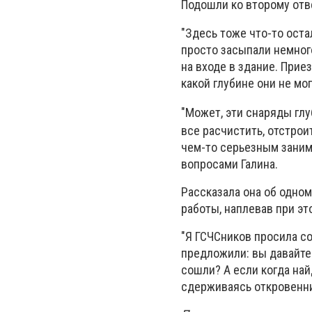
Подошли ко второму отв
"Здесь тоже что-то оста
просто засыпали немног
на входе в здание. Прие
какой глубине они не мог
"Может, эти снаряды глу
все расчистить, отстрои
чем-то серьезным занима
вопросами Галина.
Рассказала она об одно
работы, наплевав при э
"Я ГСЧСников просила со
предложили: вы давайте р
сошли? А если когда найд
сдерживаясь откровенни