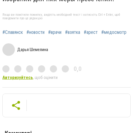
Якщо ви помітили помилку, виділіть необхідний текст і натисніть Ctrl + Enter, щоб
повідомити про це редакцію
#Славянск
#новости
#врачи
#взятка
#арест
#медосмотр
Дарья Шемелина
0,0
Авторизуйтесь
, щоб оцінити