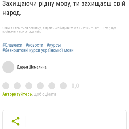
Захищаючи рідну мову, ти захищаєш свій
народ.
Якщо ви помітили помилку, виділіть необхідний текст і натисніть Ctrl + Enter, щоб
повідомити про це редакцію
#Славянск
#новости
#курсы
#безкоштовні курси української мови
Дарья Шемелина
0,0
Авторизуйтесь
, щоб оцінити