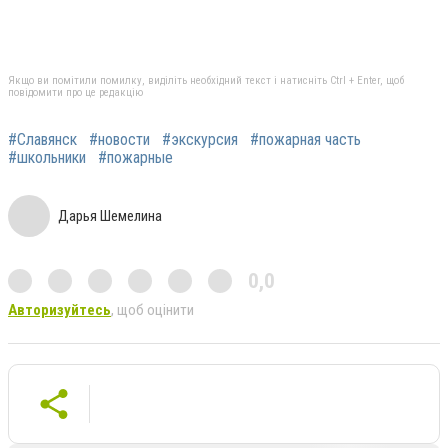
Якщо ви помітили помилку, виділіть необхідний текст і натисніть Ctrl + Enter, щоб
повідомити про це редакцію
#Славянск
#новости
#экскурсия
#пожарная часть
#школьники
#пожарные
Дарья Шемелина
0,0
Авторизуйтесь
, щоб оцінити