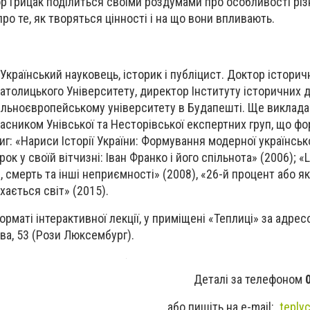
ор Грицак поділиться своїми роздумами про особливості різ
 про те, як творяться цінності і на що вони впливають.
 Український науковець, історик і публіцист. Доктор історич
атолицького Університету, директор Інституту історичних 
льноєвропейському університету в Будапешті. Ще викладає
часником Унівської та Несторівської експертних груп, що ф
иг: «Нариси Історії України: Формування модерної українсько
рок у своїй вітчизні: Іван Франко і його спільнота» (2006); «
я, смерть та інші неприємності» (2008), «26-й процент або я
хається світ» (2015).
рматі інтерактивної лекції, у приміщені «Теплиці» за адрес
ва, 53 (Рози Люксембург).
Деталі за телефоном
або пишіть на e-mail:
teply