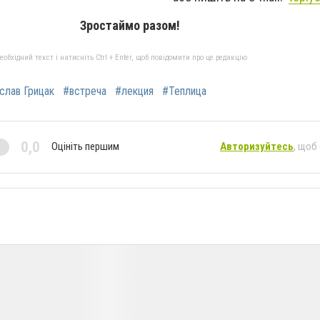
Зростаймо разом!
бхідний текст і натисніть Ctrl + Enter, щоб повідомити про це редакцію
слав Грицак
#встреча
#лекция
#Теплица
0,0
Оцініть першим
Авторизуйтесь
, щоб