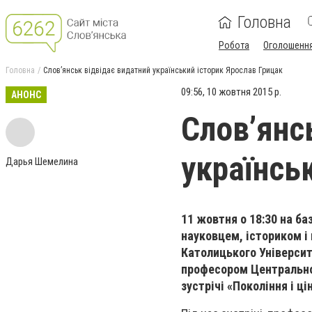
Головна
Робота
Оголошенн
Головна
Слов’янськ відвідає видатний український історик Ярослав Грицак
09:56, 10 жовтня 2015 р.
АНОНС
Слов’янс
українсь
Дарья Шемелина
11 жовтня о 18:30 на ба
науковцем, істориком і
Католицького Університ
професором Центрально
зустрічі «Покоління і ц