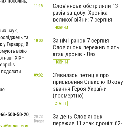
них поколінь,
Слов’янськ обстріляли 13
11:18
разів за добу. Хроніка
великої війни: 7 серпня
НОВИНИ
них наук,
досліджень та
За ніч і ранок 7 серпня
10:00
 у Гарварді й
Слов'янськ пережив п'ять
ормують візію
атак дронів - Лях
ї нації XIX–
НОВИНИ
Leopolis
к подолати
З’явилась петиція про
09:02
присвоєння Олексію Юкову
звання Героя України
ою:
(посмертно)
СТАТТІ
066-500-50-20
,
За день Слов'янськ
20:23
Вчора
пережив 11 атак дронів: 62-
cya@gmail.com