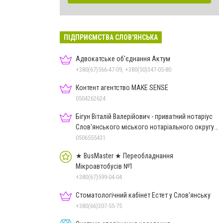
ПІДПРИЄМСТВА СЛОВ'ЯНСЬКА
Адвокатське об'єднання Актум
+380(67)566-47-09, +380(50)347-05-80
Контент агентство MAKE SENSE
0504262624
Бігун Віталій Валерійович - приватний нотаріус
Слов'янського міського нотаріального округу
Дон.обл.
0506555431
★ BusMaster ★ Переобладнання
Мікроавтобусів №1
+380(67)599-04-04
Стоматологічний кабінет Естет у Слов'янську
+380(66)307-55-75