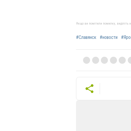
Якщо ви помітили помилку, виділіть нео
#Славянск
#новости
#Яро