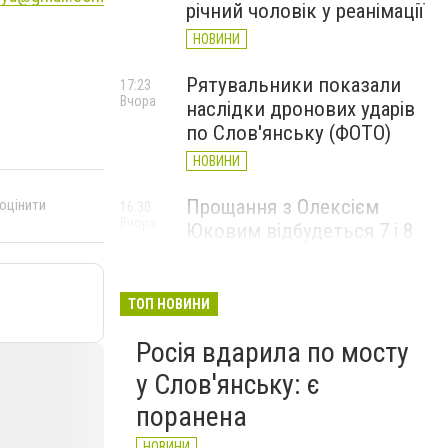
річний чоловік у реанімації
НОВИНИ
Рятувальники показали
17:23
Вчора
наслідки дронових ударів
по Слов'янську (ФОТО)
НОВИНИ
Прощання з Олексієм
 оцінити
16:30
Вчора
Юковим відбудеться 7 і 8
серпня
НОВИНИ
ТОП НОВИНИ
Росія вдарила по мосту
у Слов'янську: є
поранена
НОВИНИ