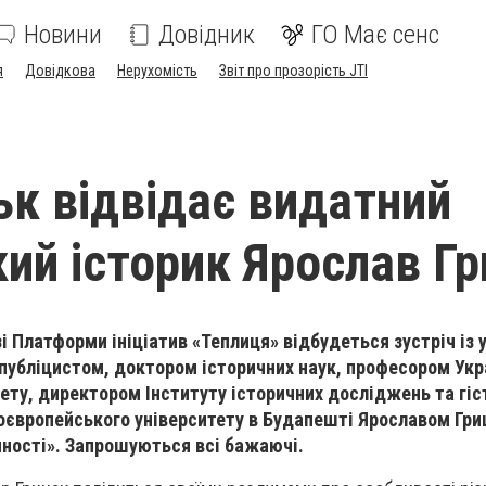
Новини
Довідник
ГО Має сенс
я
Довідкова
Нерухомість
Звіт про прозорість JTI
ьк відвідає видатний
кий історик Ярослав Г
зі Платформи ініціатив «Теплиця» відбудеться зустріч із
 публіцистом, доктором історичних наук, професором Укр
ету, директором Інституту історичних досліджень та гіс
європейського університету в Будапешті Ярославом Гр
інності». Запрошуються всі бажаючі.