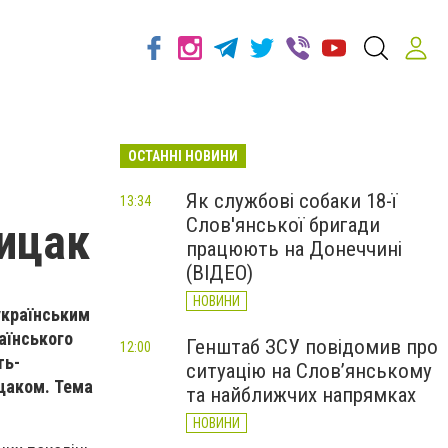
ОСТАННІ НОВИНИ
Як службові собаки 18-ї
13:34
Слов'янської бригади
рицак
працюють на Донеччині
(ВІДЕО)
НОВИНИ
 українським
аїнського
Генштаб ЗСУ повідомив про
12:00
ть-
ситуацію на Слов’янському
ицаком.
Тема
та найближчих напрямках
НОВИНИ