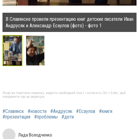
В Славянске провели презентацию книг детские писатели Иван
Андрусяк и Александр Есаулов (фото) - фото 1
Якщо ви помітили помилку, виділіть необхідний текст і натисніть Ctrl + Enter, щоб
повідомити про це редакцію
#Славянск
#новости
#Андрусяк
#Есаулов
#книги
#презентация
#проблемы
#дети
Лада Володченко