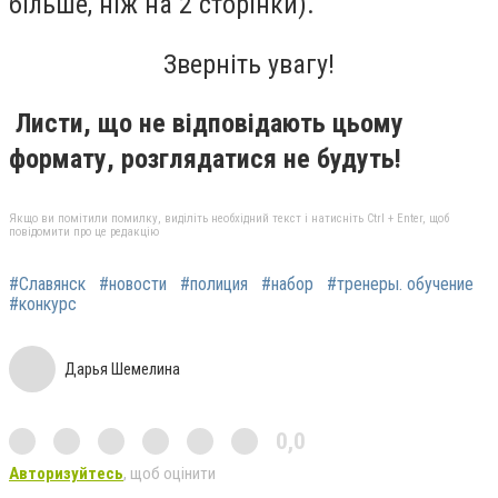
більше, ніж на 2 сторінки).
Зверніть увагу!
Листи, що не відповідають цьому
формату, розглядатися не будуть!
Якщо ви помітили помилку, виділіть необхідний текст і натисніть Ctrl + Enter, щоб
повідомити про це редакцію
#Славянск
#новости
#полиция
#набор
#тренеры. обучение
#конкурс
Дарья Шемелина
0,0
Авторизуйтесь
, щоб оцінити