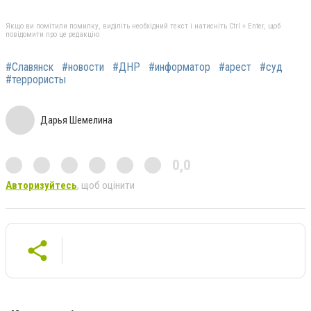
Якщо ви помітили помилку, виділіть необхідний текст і натисніть Ctrl + Enter, щоб
повідомити про це редакцію
#Славянск
#новости
#ДНР
#информатор
#арест
#суд
#террористы
Дарья Шемелина
0,0
Авторизуйтесь
, щоб оцінити