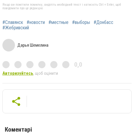
Якщо ви помітили помилку, виділіть необхідний текст і натисніть Ctrl + Enter, щоб
повідомити про це редакцію
#Славянск
#новости
#местные
#выборы
#Донбасс
#Жебривский
Дарья Шемелина
0,0
Авторизуйтесь
, щоб оцінити
Коментарі