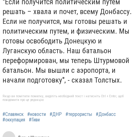
"
Если получится политическим путем
решать – хвала и почет, всему Донбассу.
Если не получится, мы готовы решать и
политическим путем, и физическим. Мы
готовы освободить Донецкую и
Луганскую область. Наш батальон
переформирован, мы теперь Штурмовой
батальон. Мы вышли с аэропорта, и
начали подготовку
", - сказал Толстых.
Якщо ви помітили помилку, виділіть необхідний текст і натисніть Ctrl + Enter, щоб
повідомити про це редакцію
#Славянск
#новости
#ДНР
#террористы
#Донбасс
#оккупация
#Гиви