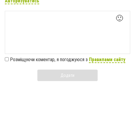
Авторизуватись
🙂
Розміщуючи коментар, я погоджуюся з
Правилами сайту
Додати