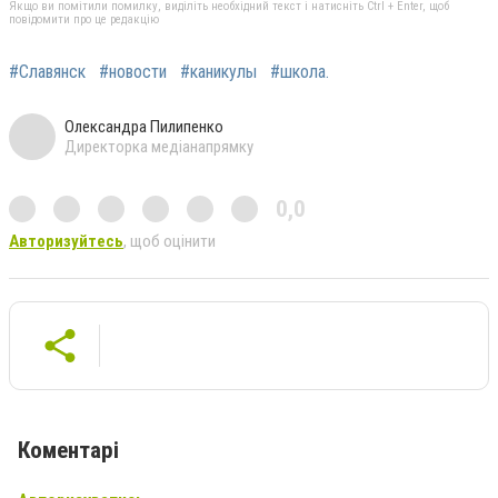
Якщо ви помітили помилку, виділіть необхідний текст і натисніть Ctrl + Enter, щоб
повідомити про це редакцію
#Славянск
#новости
#каникулы
#школа.
Олександра Пилипенко
Директорка медіанапрямку
0,0
Авторизуйтесь
, щоб оцінити
Коментарі