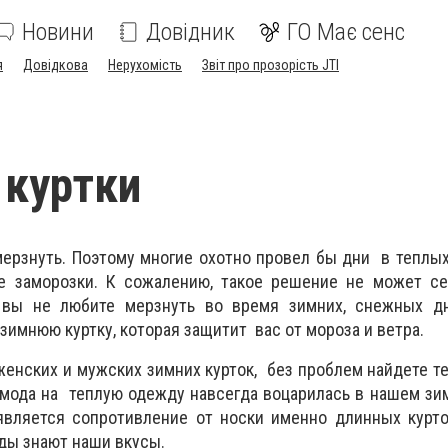
Новини
Довідник
ГО Має сенс
я
Довідкова
Нерухомість
Звіт про прозорість JTI
куртки
мерзнуть. Поэтому многие охотно провел бы дни в теплых
е заморозки. К сожалению, такое решение не может се
и вы не любите мерзнуть во время зимних, снежных д
зимнюю куртку, которая защитит вас от мороза и ветра.
енских и мужских зимних курток, без проблем найдете 
к мода на теплую одежду навсегда воцарилась в нашем зи
является сопротивление от носки именно длинных курто
ды знают наши вкусы.