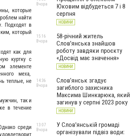
Вчора
Юковим відбудеться 7 і 8
ины, которые
серпня
проблем найти
НОВИНИ
. Подходят в
зким, который
58-річний житель
15:16
Вчора
Слов'янська знайшов
роботу завдяки проєкту
одят как для
«Досвід має значення»
ную куртку с
мом элементе
НОВИНИ
енного меха,
Слов’янськ згадує
нь теплые, не
14:36
Вчора
загиблого захисника
Максима Шинкарюка, який
мужчин, так и
загинув у серпні 2023 року
же в течение
НОВИНИ
У Слов'янській громаді
13:07
Однако среди
Вчора
організували підвіз води:
удовлетворит