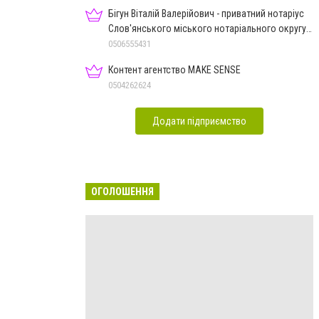
Бігун Віталій Валерійович - приватний нотаріус
Слов'янського міського нотаріального округу
Дон.обл.
0506555431
Контент агентство MAKE SENSE
0504262624
Додати підприємство
ОГОЛОШЕННЯ