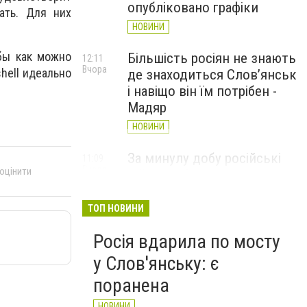
опубліковано графіки
ать. Для них
НОВИНИ
обы как можно
Більшість росіян не знають
12:11
Вчора
shell идеально
де знаходиться Слов’янськ
і навіщо він їм потрібен -
Мадяр
НОВИНИ
За минулу добу російські
11:09
Вчора
 оцінити
війська 13 разів атакували
Слов'янськ. Хроніка
великої війни: 6 серпня
ТОП НОВИНИ
НОВИНИ
Росія вдарила по мосту
у Слов'янську: є
поранена
НОВИНИ