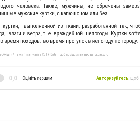
одого человека. Также, мужчины, не обречены замерз
линные мужские куртки, с капюшоном или без.
 куртки, выполненной из ткани, разработанной так, чт
а, влаги и ветра, т. е. враждебной непогоды. Куртки soft
во время походов, во время прогулок в непогоду по городу.
бхідний текст і натисніть Ctrl + Enter, щоб повідомити про це редакцію
0,0
Оцініть першим
Авторизуйтесь
, щоб