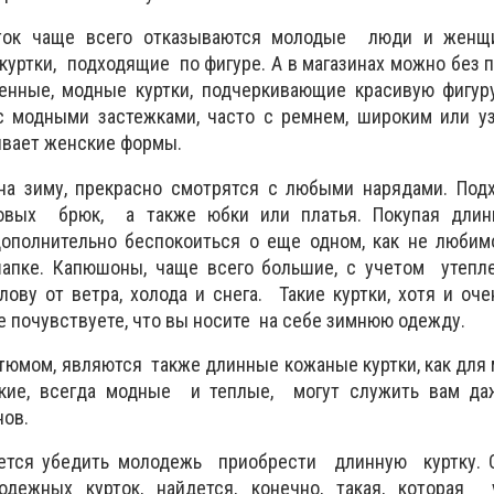
ток чаще всего отказываются молодые люди и женщ
куртки, подходящие по фигуре. А в магазинах можно без 
енные, модные куртки, подчеркивающие красивую фигуру
 с модными застежками, часто с ремнем, широким или у
ивает женские формы.
на зиму, прекрасно смотрятся с любыми нарядами. Подх
овых брюк, а также юбки или платья. Покупая длин
ополнительно беспокоиться о еще одном, как не люби
шапке. Капюшоны, чаще всего большие, с учетом утепл
ову от ветра, холода и снега. Такие куртки, хотя и оче
е почувствуете, что вы носите на себе зимнюю одежду.
юмом, являются также длинные кожаные куртки, как для 
акие, всегда модные и теплые, могут служить вам да
нов.
тся убедить молодежь приобрести длинную куртку. 
дежных курток, найдется, конечно, такая, которая 