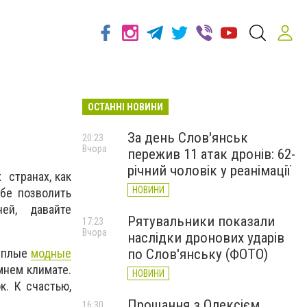
ОСТАННІ НОВИНИ
За день Слов'янськ
20:23
Вчора
пережив 11 атак дронів: 62-
річний чоловік у реанімації
 странах, как
НОВИНИ
бе позволить
ней, давайте
Рятувальники показали
17:23
Вчора
наслідки дронових ударів
по Слов'янську (ФОТО)
теплые
модные
мнем климате.
НОВИНИ
к. К счастью,
Прощання з Олексієм
16:30