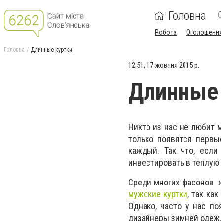
Головна
Робота
Оголошенн
Головна
Длинные куртки
12:51, 17 жовтня 2015 р.
Длинные 
Никто из нас не любит 
только появятся первы
каждый. Так что, есл
инвестировать в теплую 
Среди многих фасонов ж
мужские куртки
, так ка
Однако, часто у нас по
дизайнеры зимней одеж