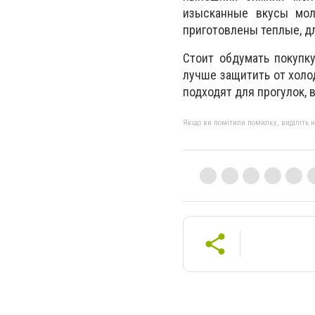
изысканные вкусы мол
приготовлены теплые, д
Стоит обдумать покупку
лучше защитить от холод
подходят для прогулок, 
Якщо ви помітили помилку, виділіть нео