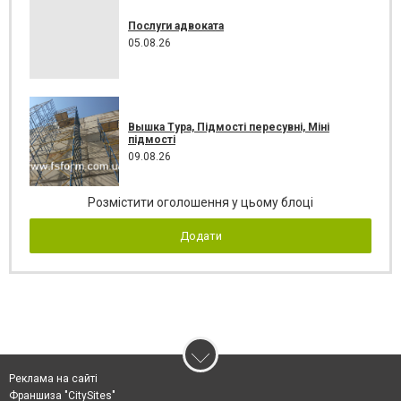
Послуги адвоката
05.08.26
Вышка Тура, Підмості пересувні, Міні
підмості
09.08.26
Розмістити оголошення у цьому блоці
Додати
Реклама на сайті
Франшиза "CitySites"