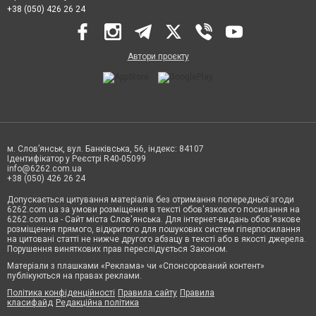
+38 (050) 426 26 24
Автори проєкту
м. Слов’янськ, вул. Банківська, 56, індекс: 84107
Ідентифікатор у Реєстрі R40-05099
info@6262.com.ua
+38 (050) 426 26 24
Допускається цитування матеріалів без отримання попередньої згоди
6262.com.ua за умови розміщення в тексті обов'язкового посилання на
6262.com.ua - Сайт міста Слов'янська. Для інтернет-видань обов'язкове
розміщення прямого, відкритого для пошукових систем гіперпосилання
на цитовані статті не нижче другого абзацу в тексті або в якості джерела.
Порушення виняткових прав переслідується Законом.
Матеріали з плашками «Реклама» чи «Спонсорований контент»
публікуються на правах реклами.
Політика конфіденційності
Правила сайту
Правила
класифайд
Редакційна політика