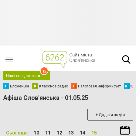
12
Наші спецпроєкти
Б
Бложенька
К
Классное радио
Н
Налоговая информирует
Ю
Юс
Афіша Слов'янська - 01.05.25
+ Додати подію
Сьогодні
10
11
12
13
14
15