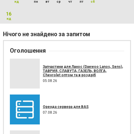
нд
пн
вт
ср
чт
пт
сб
16
нд
Нічого не знайдено за запитом
Оголошення
Запчастини для Ланос (Daewoo Lanos, Sens),
ТАВРИЯ, СЛАВУТА, ГАЗЕЛЬ, ВОЛГА,
Chevrolet оптом та в роздріб
05.08.26
Оренда сервера для BAS
07.08.26