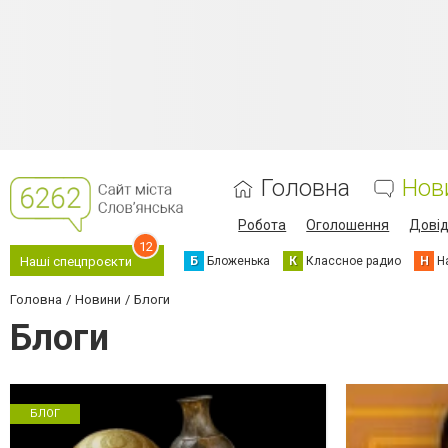
Головна
Нов
Робота
Оголошення
Дові
12
Б
Бложенька
К
Классное радио
Н
Н
Наші спецпроєкти
Головна
Новини
Блоги
Блоги
БЛОГ