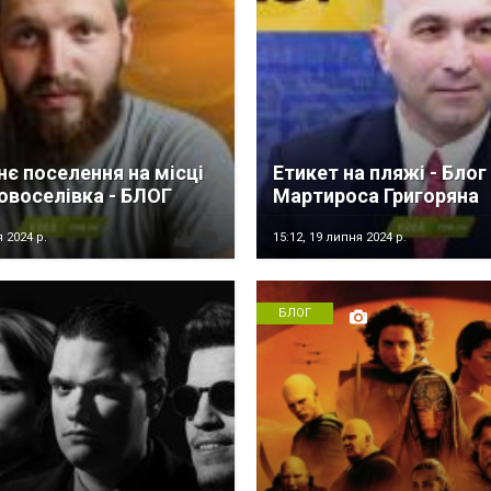
є поселення на місці
Етикет на пляжі - Блог
овоселівка - БЛОГ
Мартироса Григоряна
 2024 р.
15:12,
19 липня 2024 р.
БЛОГ