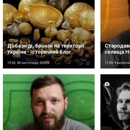
Доба міді, бронзи на території
Стародавн
України - історичний блог
селища Н
19:20,
28 листопада 2024 р.
17:09,
9 вересня