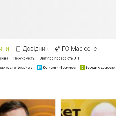
ини
Довідник
ГО Має сенс
дкова
Нерухомість
Звіт про прозорість JTI
алоговая информирует
Ю
Юстиция информирует
Б
Беседы о здоровье