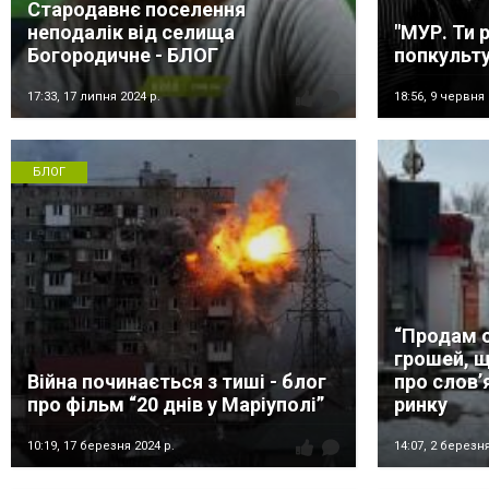
Стародавнє поселення
неподалік від селища
"МУР. Ти 
Богородичне - БЛОГ
попкульту
17:33,
17 липня 2024 р.
18:56,
9 червня 
БЛОГ
“Продам о
грошей, щ
Війна починається з тиші - блог
про словʼ
про фільм “20 днів у Маріуполі”
ринку
10:19,
17 березня 2024 р.
14:07,
2 березня