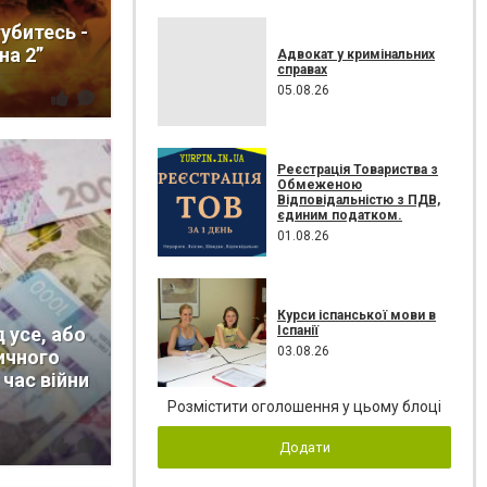
убитесь -
на 2”
Адвокат у кримінальних
справах
05.08.26
Реєстрація Товариства з
Обмеженою
Відповідальністю з ПДВ,
єдиним податком.
01.08.26
Курси іспанської мови в
Іспанії
д усе, або
03.08.26
ичного
 час війни
Розмістити оголошення у цьому блоці
Додати