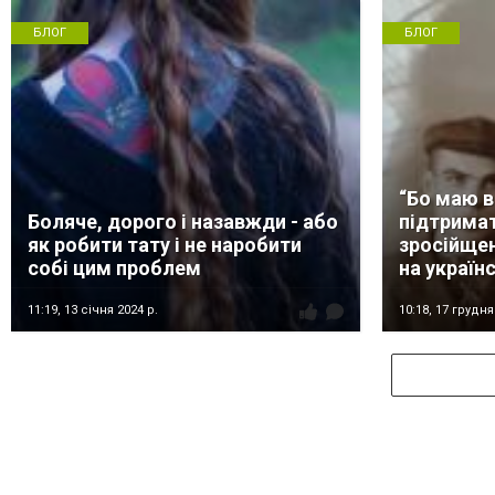
БЛОГ
БЛОГ
“Бо маю в
Боляче, дорого і назавжди - або
підтримат
як робити тату і не наробити
зросійще
собі цим проблем
на україн
11:19,
13 січня 2024 р.
10:18,
17 грудня