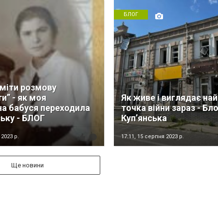
БЛОГ
міти розмову
и” - як моя
Як живе і виглядає на
на бабуся переходила
точка війни зараз - Бло
ську - БЛОГ
Куп’янська
 2023 р.
17:11,
15 серпня 2023 р.
Ще новини