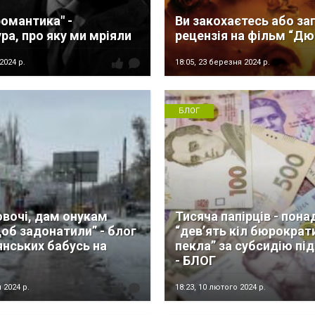
романтика" -
Ви закохаєтесь або заг
ра, про яку ми мріяли
рецензія на фільм “Дю
2024 р.
18:05,
23 березня 2024 р.
БЛОГ
вочі, дам онукам
Тисяча папірців - пона
об задонатили” - блог
“девʼять кіл бюрократ
янських бабусь на
пекла” за субсидію під
- БЛОГ
 2024 р.
18:23,
10 лютого 2024 р.