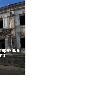
йгарячіша
г з