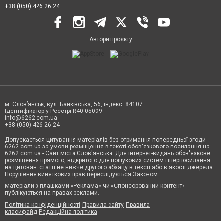
+38 (050) 426 26 24
Автори проєкту
м. Слов’янськ, вул. Банківська, 56, індекс: 84107
Ідентифікатор у Реєстрі R40-05099
info@6262.com.ua
+38 (050) 426 26 24
Допускається цитування матеріалів без отримання попередньої згоди
6262.com.ua за умови розміщення в тексті обов'язкового посилання на
6262.com.ua - Сайт міста Слов'янська. Для інтернет-видань обов'язкове
розміщення прямого, відкритого для пошукових систем гіперпосилання
на цитовані статті не нижче другого абзацу в тексті або в якості джерела.
Порушення виняткових прав переслідується Законом.
Матеріали з плашками «Реклама» чи «Спонсорований контент»
публікуються на правах реклами.
Політика конфіденційності
Правила сайту
Правила
класифайд
Редакційна політика