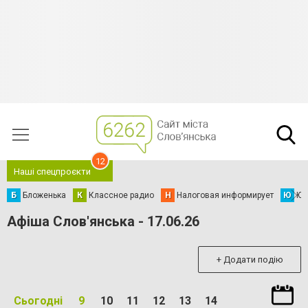
12
Наші спецпроєкти
Б
Бложенька
К
Классное радио
Н
Налоговая информирует
Ю
Юс
Афіша Слов'янська - 17.06.26
+ Додати подію
Сьогодні
9
10
11
12
13
14