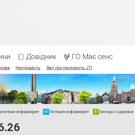
ини
Довідник
ГО Має сенс
дкова
Нерухомість
Звіт про прозорість JTI
алоговая информирует
Ю
Юстиция информирует
Б
Беседы о здоровье
6.26