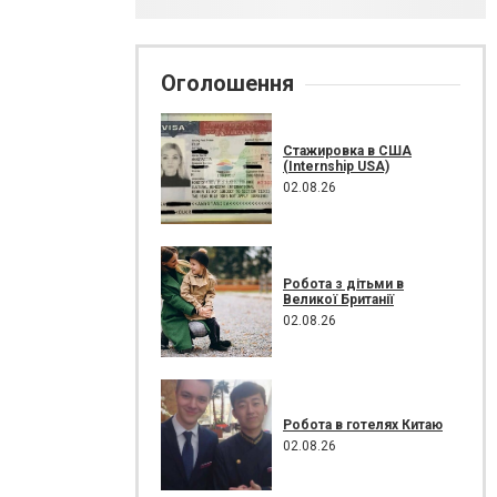
Оголошення
Стажировка в США
(Internship USA)
02.08.26
Робота з дітьми в
Великої Британії
02.08.26
Робота в готелях Китаю
02.08.26