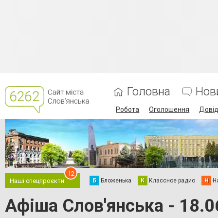
Головна
Нов
Робота
Оголошення
Дові
12
Б
Бложенька
К
Классное радио
Н
Н
Наші спецпроєкти
Афіша Слов'янська - 18.0