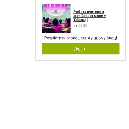
Робота вчителем
англійської мови у
Таїланді
02.08.26
Розмістити оголошення у цьому блоці
Додати