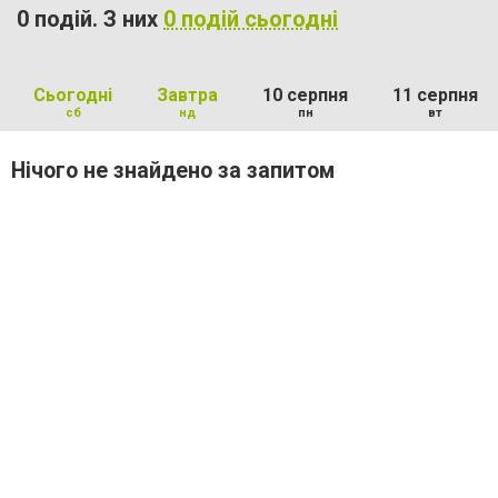
0 подій. З них
0 подій сьогодні
Сьогодні
Завтра
10 серпня
11 серпня
сб
нд
пн
вт
Нічого не знайдено за запитом