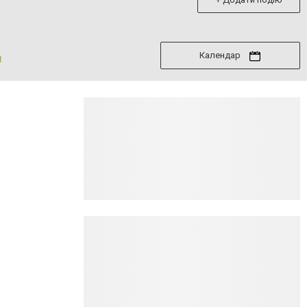
Календар
я