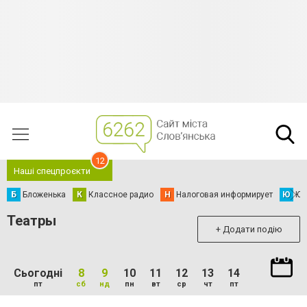
12
Наші спецпроєкти
Б
Бложенька
К
Классное радио
Н
Налоговая информирует
Ю
Юс
Театры
+ Додати подію
Сьогодні
8
9
10
11
12
13
14
пт
сб
нд
пн
вт
ср
чт
пт