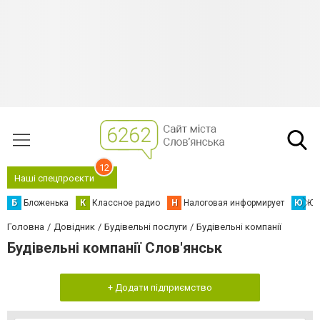
12
Наші спецпроєкти
Б
Бложенька
К
Классное радио
Н
Налоговая информирует
Ю
Юс
Головна
Довідник
Будівельні послуги
Будівельні компанії
Будівельні компанії Слов'янськ
+ Додати підприємство