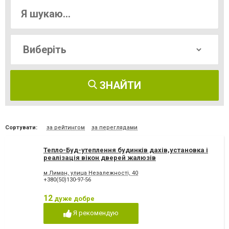
ЗНАЙТИ
Сортувати:
за рейтингом
за переглядами
Тепло-Буд-утеплення будинків дахів,установка і
реалізація вікон дверей жалюзів
м.Лиман, улица Незалежності, 40
+380(50)130-97-56
12
дуже добре
Я рекомендую