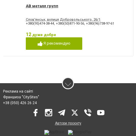
АВ металл групп
Слов'янськ, вулиця Добровольського, 26/1
+380(95)474-38-44
,
+380(50)871-90-56
,
+380(96)738-97-61
12
дуже добре
Я рекомендую
Реклама на сайті
Франшиза "CitySites"
+38 (050) 426 26 24
Автори проєкту