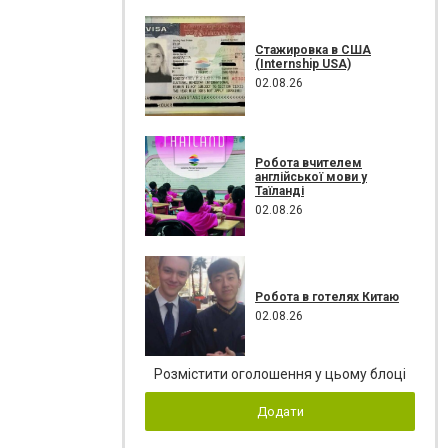
Стажировка в США
(Internship USA)
02.08.26
Робота вчителем
англійської мови у
Таїланді
02.08.26
Робота в готелях Китаю
02.08.26
Розмістити оголошення у цьому блоці
Додати