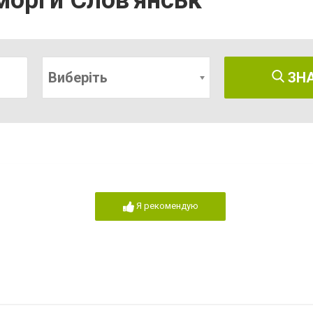
морги Слов'янськ
Виберіть
ЗН
Я рекомендую