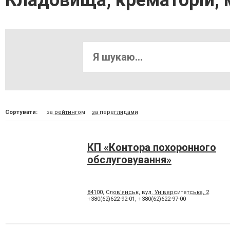
Кладовища, крематорій, 
Сортувати:
за рейтингом
за переглядами
КП «Контора похоронного
обслуговування»
84100, Слов'янськ, вул. Університетська, 2
+380(62)622-92-01
,
+380(62)622-97-00