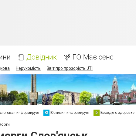
ини
Довідник
ГО Має сенс
дкова
Нерухомість
Звіт про прозорість JTI
алоговая информирует
Ю
Юстиция информирует
Б
Беседы о здоровье
морги