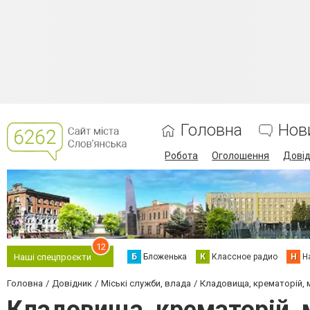
Головна
Нов
Робота
Оголошення
Дові
12
Б
Бложенька
К
Классное радио
Н
Н
Наші спецпроєкти
Головна
Довідник
Міські служби, влада
Кладовища, крематорій, 