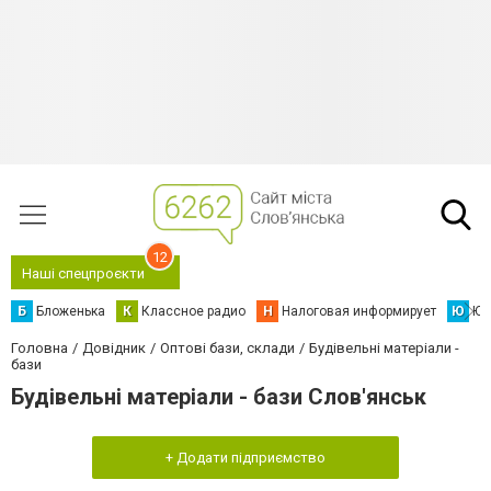
12
Наші спецпроєкти
Б
Бложенька
К
Классное радио
Н
Налоговая информирует
Ю
Юс
Головна
Довідник
Оптові бази, склади
Будівельні матеріали -
бази
Будівельні матеріали - бази Слов'янськ
+ Додати підприємство