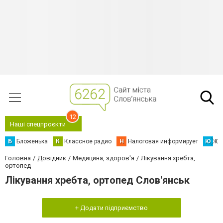
12
Наші спецпроєкти
Б
Бложенька
К
Классное радио
Н
Налоговая информирует
Ю
Юс
Головна
Довідник
Медицина, здоров'я
Лікування хребта,
ортопед
Лікування хребта, ортопед Слов'янськ
+ Додати підприємство