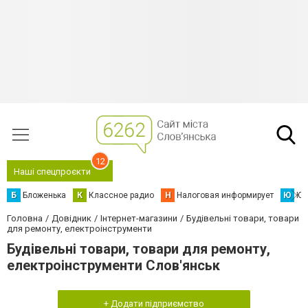
12
Наші спецпроєкти
Б
Бложенька
К
Классное радио
Н
Налоговая информирует
Ю
Юс
Головна
Довідник
Інтернет-магазини
Будівельні товари, товари
для ремонту, електроінструменти
Будівельні товари, товари для ремонту,
електроінструменти Слов'янськ
+ Додати підприємство