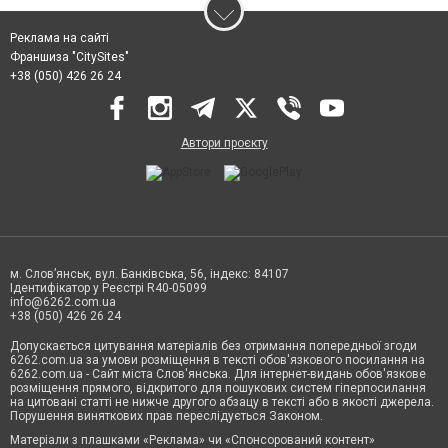
Реклама на сайті
Франшиза "CitySites"
+38 (050) 426 26 24
Автори проєкту
м. Слов’янськ, вул. Банківська, 56, індекс: 84107
Ідентифікатор у Реєстрі R40-05099
info@6262.com.ua
+38 (050) 426 26 24
Допускається цитування матеріалів без отримання попередньої згоди
6262.com.ua за умови розміщення в тексті обов'язкового посилання на
6262.com.ua - Сайт міста Слов'янська. Для інтернет-видань обов'язкове
розміщення прямого, відкритого для пошукових систем гіперпосилання
на цитовані статті не нижче другого абзацу в тексті або в якості джерела.
Порушення виняткових прав переслідується Законом.
Матеріали з плашками «Реклама» чи «Спонсорований контент»