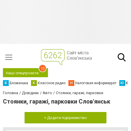
12
Наші спецпроєкти
Б
Бложенька
К
Классное радио
Н
Налоговая информирует
Ю
Юс
Головна
Довідник
Авто
Стоянки, гаражі, парковки
Стоянки, гаражі, парковки Слов'янськ
+ Додати підприємство