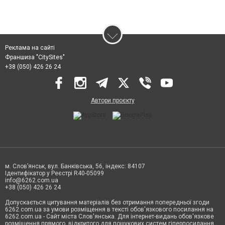
Реклама на сайті
Франшиза "CitySites"
+38 (050) 426 26 24
Автори проєкту
м. Слов’янськ, вул. Банківська, 56, індекс: 84107
Ідентифікатор у Реєстрі R40-05099
info@6262.com.ua
+38 (050) 426 26 24
Допускається цитування матеріалів без отримання попередньої згоди
6262.com.ua за умови розміщення в тексті обов'язкового посилання на
6262.com.ua - Сайт міста Слов'янська. Для інтернет-видань обов'язкове
розміщення прямого, відкритого для пошукових систем гіперпосилання