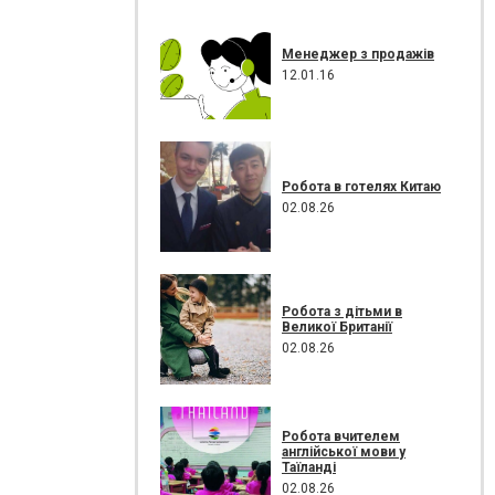
Менеджер з продажів
12.01.16
Робота в готелях Китаю
02.08.26
Робота з дітьми в
Великої Британії
02.08.26
Робота вчителем
англійської мови у
Таїланді
02.08.26