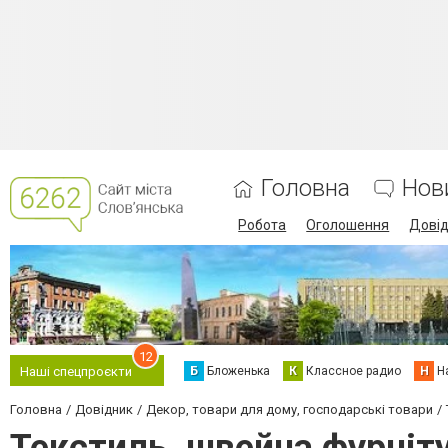
Головна
Нов
Робота
Оголошення
Дові
12
Б
Бложенька
К
Классное радио
Н
Н
Наші спецпроєкти
Головна
Довідник
Декор, товари для дому, господарські товари