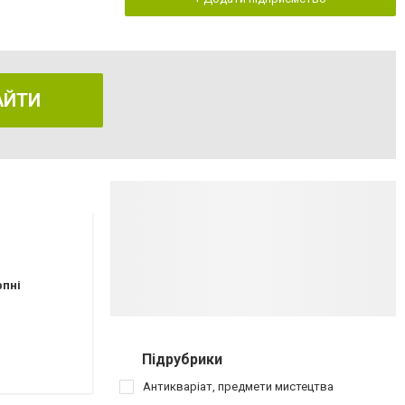
АЙТИ
рпні
Підрубрики
Антикваріат, предмети мистецтва