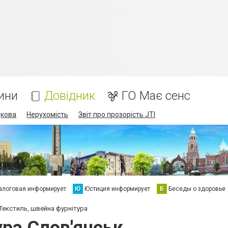
ини
Довідник
ГО Має сенс
дкова
Нерухомість
Звіт про прозорість JTI
алоговая информирует
Ю
Юстиция информирует
Б
Беседы о здоровье
Текстиль, швейна фурнітура