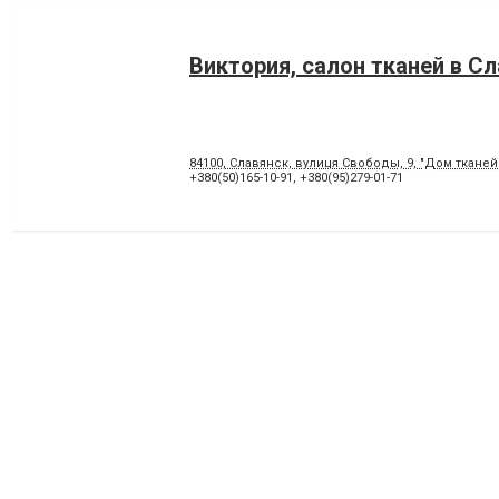
Виктория, салон тканей в С
84100, Славянск, вулиця Свободы, 9, "Дом тканей
+380(50)165-10-91
,
+380(95)279-01-71