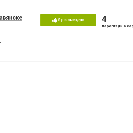
лавянске
4
Я рекомендую
перегляди в се
"