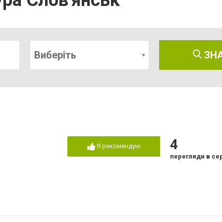
ура Слов'янськ
Виберіть
ЗН
4
Я рекомендую
перегляди в се