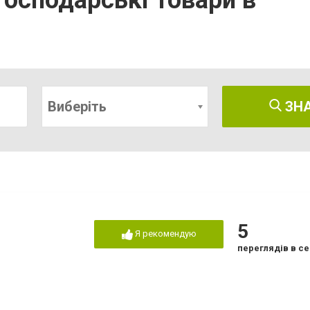
господарські товари в
Виберіть
ЗН
5
Я рекомендую
переглядів в се