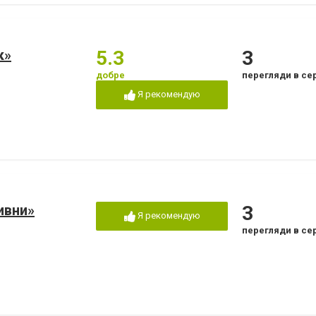
к»
5.3
3
добре
перегляди в се
Я рекомендую
ивни»
3
Я рекомендую
перегляди в се