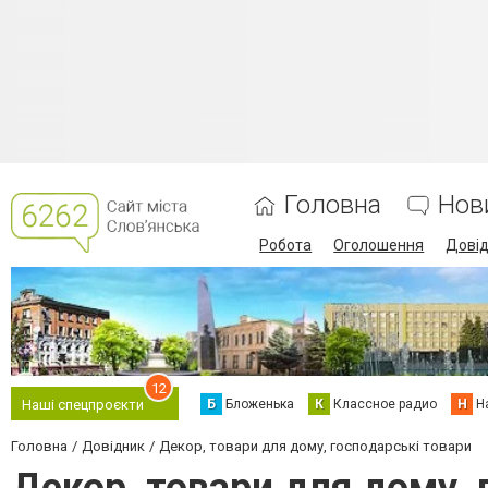
Головна
Нов
Робота
Оголошення
Дові
12
Б
Бложенька
К
Классное радио
Н
Н
Наші спецпроєкти
Головна
Довідник
Декор, товари для дому, господарські товари