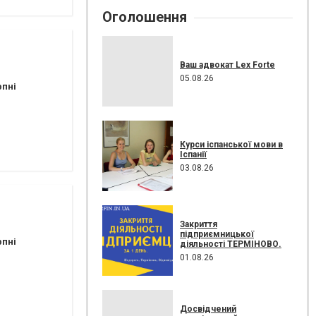
Оголошення
Ваш адвокат Lex Forte
05.08.26
рпні
Курси іспанської мови в
Іспанії
03.08.26
Закриття
підприємницької
рпні
діяльності ТЕРМІНОВО.
01.08.26
Досвідчений