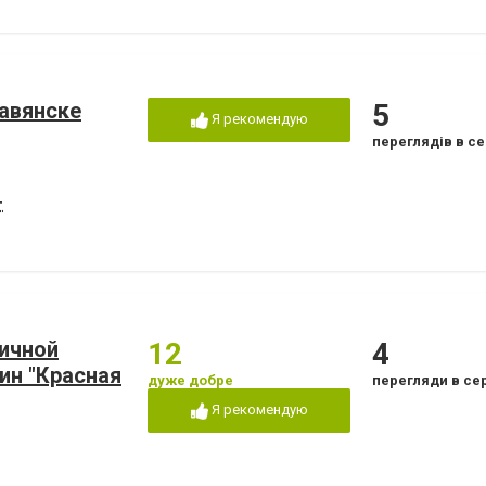
лавянске
5
Я рекомендую
переглядів в се
"
личной
12
4
ин "Красная
дуже добре
перегляди в се
Я рекомендую