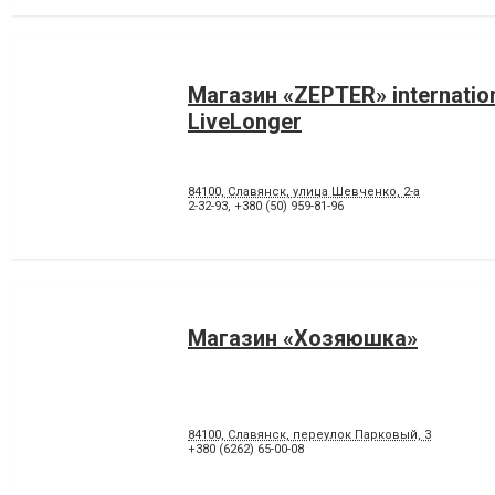
Магазин «ZEPTER» internatio
LiveLonger
84100, Славянск, улица Шевченко, 2-а
2-32-93
,
+380 (50) 959-81-96
Магазин «Хозяюшка»
84100, Славянск, переулок Парковый, 3
+380 (6262) 65-00-08