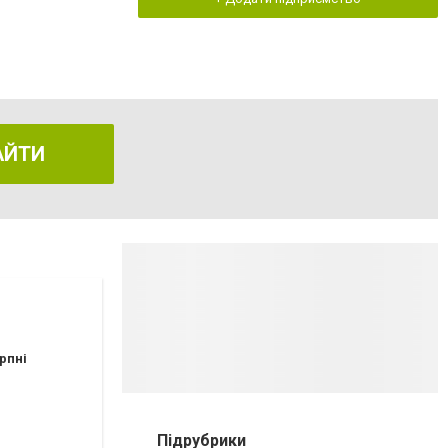
АЙТИ
рпні
Підрубрики