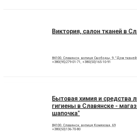
Виктория, салон тканей в С
84100, Славянск, вулиця Свободы, 9, "Дом тканей
+380(95)279-01-71
,
+380(50)165-10-91
Бытовая химия и средства 
гигиены в Славянске - магаз
шапочка"
84100, Славянск, вулиця Комяхова, 69
+380(50)136-70-80