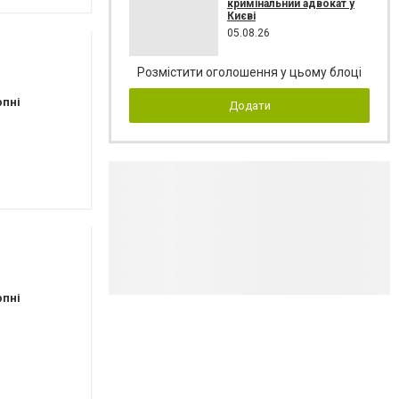
кримінальний адвокат у
Києві
05.08.26
Розмістити оголошення у цьому блоці
рпні
Додати
рпні