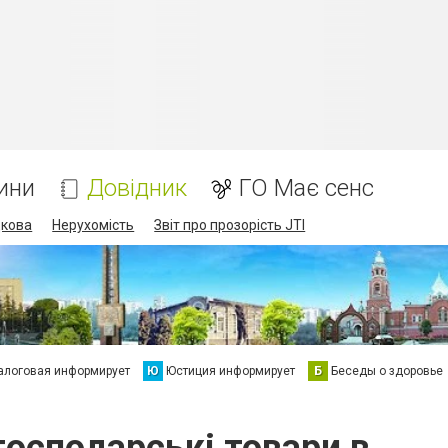
ини
Довідник
ГО Має сенс
дкова
Нерухомість
Звіт про прозорість JTI
алоговая информирует
Ю
Юстиция информирует
Б
Беседы о здоровье