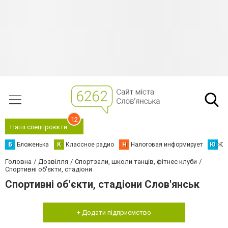
12
Наші спецпроєкти
Б
Бложенька
К
Классное радио
Н
Налоговая информирует
Ю
Юс
Головна
Дозвілля
Спортзали, школи танців, фітнес клуби
Спортивні об'єкти, стадіони
Спортивні об'єкти, стадіони Слов'янськ
+ Додати підприємство