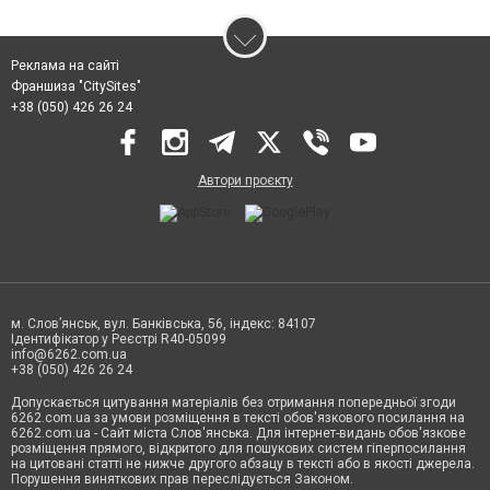
Реклама на сайті
Франшиза "CitySites"
+38 (050) 426 26 24
Автори проєкту
м. Слов’янськ, вул. Банківська, 56, індекс: 84107
Ідентифікатор у Реєстрі R40-05099
info@6262.com.ua
+38 (050) 426 26 24
Допускається цитування матеріалів без отримання попередньої згоди
6262.com.ua за умови розміщення в тексті обов'язкового посилання на
6262.com.ua - Сайт міста Слов'янська. Для інтернет-видань обов'язкове
розміщення прямого, відкритого для пошукових систем гіперпосилання
на цитовані статті не нижче другого абзацу в тексті або в якості джерела.
Порушення виняткових прав переслідується Законом.