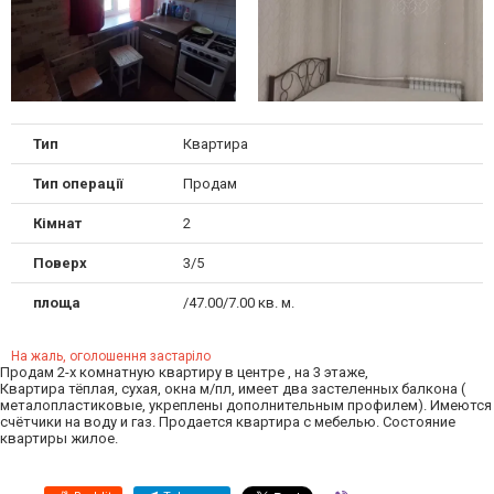
Тип
Квартира
Тип операції
Продам
Кімнат
2
Поверх
3/5
площа
/47.00/7.00 кв. м.
На жаль, оголошення застаріло
Продам 2-х комнатную квартиру в центре , на 3 этаже,
Квартира тёплая, сухая, окна м/пл, имеет два застеленных балкона (
металопластиковые, укреплены дополнительным профилем). Имеются
счётчики на воду и газ. Продается квартира с мебелью. Состояние
квартиры жилое.