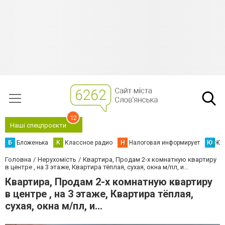
12
Наші спецпроєкти
Б
Бложенька
К
Классное радио
Н
Налоговая информирует
Ю
Юс
Головна
Нерухомість
Квартира, Продам 2-х комнатную квартиру
в центре , на 3 этаже, Квартира тёплая, сухая, окна м/пл, и...
Квартира, Продам 2-х комнатную квартиру
в центре , на 3 этаже, Квартира тёплая,
сухая, окна м/пл, и...