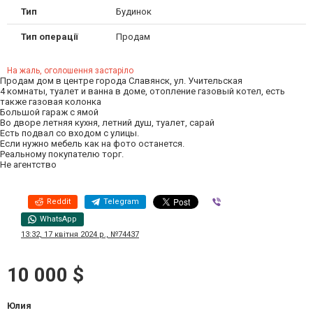
Тип
Будинок
Тип операції
Продам
На жаль, оголошення застаріло
Продам дом в центре города Славянск, ул. Учительская
4 комнаты, туалет и ванна в доме, отопление газовый котел, есть
также газовая колонка
Большой гараж с ямой
Во дворе летняя кухня, летний душ, туалет, сарай
Есть подвал со входом с улицы.
Если нужно мебель как на фото останется.
Реальному покупателю торг.
Не агентство
Reddit
Telegram
Viber
WhatsApp
13:32, 17 квітня 2024 р., №74437
10 000 $
Юлия