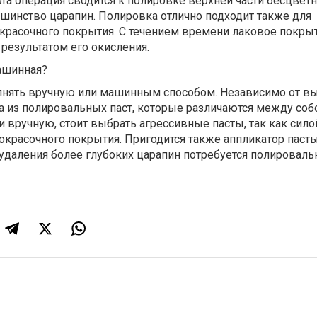
эта операция сводится к полировке верхней части бесцветн
ьшинство царапин. Полировка отлично подходит также для
окрасочного покрытия. С течением времени лаковое покры
я результатом его окисления.
ашинная?
нять вручную или машинным способом. Независимо от в
а из полировальных паст, которые различаются между соб
и вручную, стоит выбрать агрессивные пасты, так как сил
окрасочного покрытия. Пригодится также аппликатор паст
 удаления более глубоких царапин потребуется полироваль