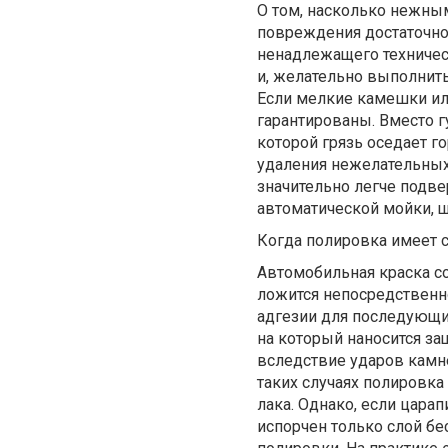
О том, насколько нежным
повреждения достаточно 
ненадлежащего техничес
и, желательно выполнит
Если мелкие камешки ил
гарантированы. Вместо 
которой грязь оседает г
удаления нежелательных 
значительно легче подв
автоматической мойки, щ
Когда полировка имеет 
Автомобильная краска сос
ложится непосредственно
адгезии для последующих
на который наносится з
вследствие ударов камне
таких случаях полировка
лака. Однако, если царап
испорчен только слой бе