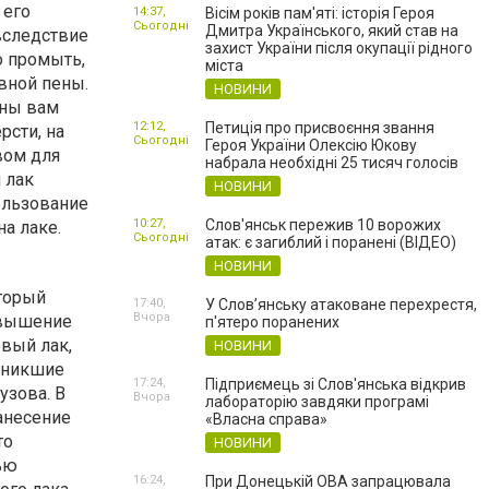
 его
14:37,
Вісім років пам'яті: історія Героя
Сьогодні
Дмитра Українського, який став на
 вследствие
захист України після окупації рідного
о промыть,
міста
вной пены.
НОВИНИ
ины вам
12:12,
Петиція про присвоєння звання
рсти, на
Сьогодні
Героя України Олексію Юкову
вом для
набрала необхідні 25 тисяч голосів
 лак
НОВИНИ
ользование
10:27,
Слов'янськ пережив 10 ворожих
а лаке.
Сьогодні
атак: є загиблий і поранені (ВІДЕО)
НОВИНИ
оторый
17:40,
У Слов’янську атаковане перехрестя,
Вчора
повышение
п'ятеро поранених
овый лак,
НОВИНИ
озникшие
17:24,
Підприємець зі Слов'янська відкрив
узова. В
Вчора
лабораторію завдяки програмі
нанесение
«Власна справа»
то
НОВИНИ
ью
16:24,
При Донецькій ОВА запрацювала