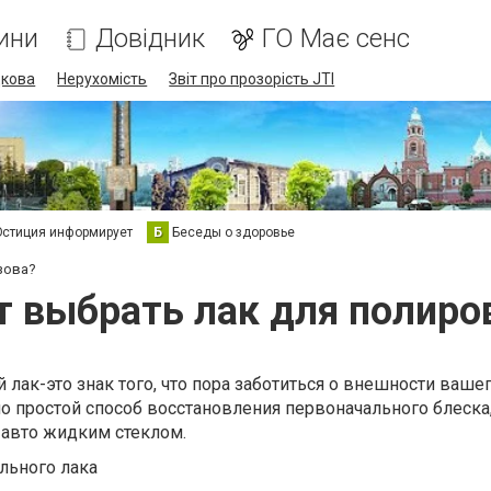
ини
Довідник
ГО Має сенс
дкова
Нерухомість
Звіт про прозорість JTI
стиция информирует
Б
Беседы о здоровье
зова?
т выбрать лак для полиро
лак-это знак того, что пора заботиться о внешности ваше
о простой способ восстановления первоначального блеска,
 авто жидким стеклом.
льного лака