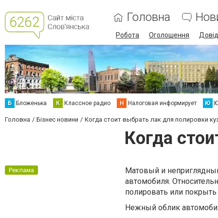
Головна
Нов
Робота
Оголошення
Дові
Б
Бложенька
К
Классное радио
Н
Налоговая информирует
Ю
Ю
Головна
Бізнес новини
Когда стоит выбрать лак для полировки ку
Когда стои
Матовый и неприглядный 
Реклама
автомобиля. Относительн
полировать или покрыть
Нежный облик автомоби