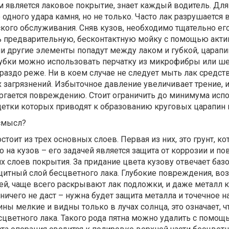
 является лаковое покрытие, знает каждый водитель. Для
одного удара камня, но не только. Часто лак разрушается
кого обслуживания. Сняв кузов, необходимо тщательно ег
ь предварительную, бесконтактную мойку с помощью акти
и другие элементы попадут между лаком и губкой, царап
губки можно использовать перчатку из микрофибры или ше
ораздо реже. Ни в коем случае не следует мыть лак средст
загрязнений. Избыточное давление увеличивает трение, и
ергается повреждению. Стоит ограничить до минимума исп
етки которых приводят к образованию круговых царапин н
смысл?
тоит из трех основных слоев. Первая из них, это грунт, к
 на кузов – его задачей является защита от коррозии и 
 слоев покрытия. За придание цвета кузову отвечает баз
ащитный слой бесцветного лака. Глубокие повреждения, в
й, чаще всего раскрывают лак подложки, и даже металл к
 ничего не даст – нужна будет защита металла и точечное 
ины мелкие и видны только в лучах солнца, это означает, ч
сцветного лака. Такого рода пятна можно удалить с помощ