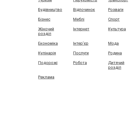
Будівництво
Відпочинок
Розваги
Бізнес
Меблі
Спорт
Жіночий
Інтернет
Культура
розділ
Економіка
Інтер'єр
Мода
Кулінарія
Послуги
Родина
Подорожі
Робота
Дитячий
розділ
Реклама