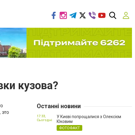
вки кузова?
Останні новини
го
 это
17:33,
У Києві попрощалися з Олексієм
Сьогодні
Юковим
ФОТОФАКТ