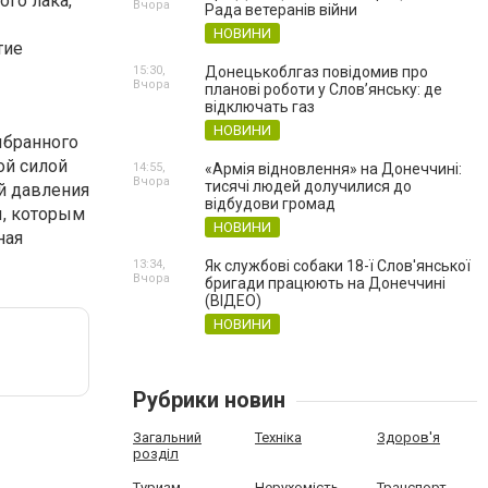
ого лака,
Вчора
Рада ветеранів війни
НОВИНИ
тие
15:30,
Донецькоблгаз повідомив про
Вчора
планові роботи у Слов’янську: де
відключать газ
НОВИНИ
ыбранного
ой силой
14:55,
«Армія відновлення» на Донеччині:
Вчора
тисячі людей долучилися до
ой давления
відбудови громад
ы, которым
НОВИНИ
ная
13:34,
Як службові собаки 18-ї Слов'янської
Вчора
бригади працюють на Донеччині
(ВІДЕО)
НОВИНИ
Рубрики новин
Загальний
Техніка
Здоров'я
розділ
Туризм
Нерухомість
Транспорт