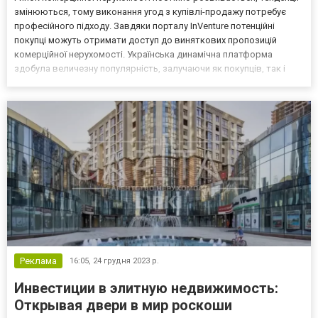
змінюються, тому виконання угод з купівлі-продажу потребує
професійного підходу. Завдяки порталу InVenture потенційні
покупці можуть отримати доступ до виняткових пропозицій
комерційної нерухомості. Українська динамічна платформа
здобула величезну популярність, залучаючи як покупців, так і
продавців, тут пропонується комерційна нерухомість в
асортименті пропозицій та за вигідними умовами. Широ...
Реклама
16:05,
24 грудня 2023 р.
Инвестиции в элитную недвижимость:
Открывая двери в мир роскоши