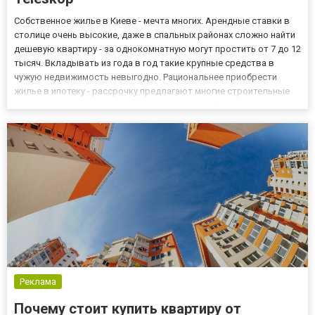
Собственное жилье в Киеве - мечта многих. Арендные ставки в
столице очень высокие, даже в спальных районах сложно найти
дешевую квартиру - за однокомнатную могут простить от 7 до 12
тысяч. Вкладывать из года в год такие крупные средства в
чужую недвижимость невыгодно. Рациональнее приобрести
жилье в ипотеку - рассрочку предлагают многие строительные
компании. Изучите новостройки столицы, чтобы найти
оптимальный для себя дом. Особенности ЖК Teleskop На сче...
Реклама
Почему стоит купить квартиру от