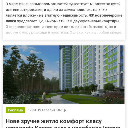
В мире финансовых возможностей существует множество путей
для инвестирования, и одним из самых привлекательных
является вложение в элитную недвижимость. ЖК новопечерские
липки предлагает 1,2,3,4-комнатные и двухуровневые квартиры.
Это предоставляет инвесторам не только стабильность, но и
доступ к миру роскоши и престижа. Однако, как и в любой сфере,
инвестиции в элитную недвижимость имеют свои плюсы и
минусы. Плюсы покупки элитной недвижимости: - Стабильно...
Реклама
17:33,
19 вересня 2023 р.
Нове зручне житло комфорт класу
неподалік Києва: огляд новобудов Ірпеня