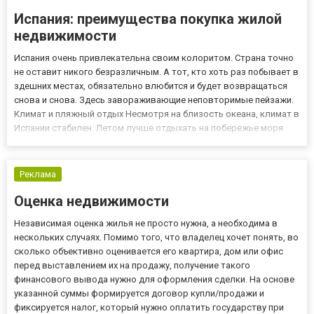
Испания: преимущества покупка жилой
недвижимости
Испания очень привлекательна своим колоритом. Страна точно
не оставит никого безразличным. А тот, кто хоть раз побывает в
здешних местах, обязательно влюбится и будет возвращаться
снова и снова. Здесь завораживающие неповторимые пейзажи.
Климат и пляжный отдых Несмотря на близость океана, климат в
Испании стабилен. Летом лучше отдыхать на побережье моря
или на Балеарских островах. Зимой оптимально ехать на
Канарские острова – там достаточно тепло (около +2...
Реклама
Оценка недвижимости
Независимая оценка жилья не просто нужна, а необходима в
нескольких случаях. Помимо того, что владелец хочет понять, во
сколько объективно оценивается его квартира, дом или офис
перед выставлением их на продажу, получение такого
финансового вывода нужно для оформления сделки. На основе
указанной суммы формируется договор купли/продажи и
фиксируется налог, который нужно оплатить государству при