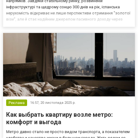
напрямків. Завдяки стабільному ринку, розвиненій
інфраструктурі та щедрому сонцю 300 днів на рік, іспанська
нерухомість відкриває не лише перспективи отримання "золотої
візи", але й стає надійним джерелом пасивного доходу через
оренду. Агентство "Spanish Life" спеціалізується на підборі
оптимальних варіантів, враховуючи всі особливості місцево...
Реклама
16:57,
20 листопада 2025 р.
Как выбрать квартиру возле метро:
комфорт и выгода
Метро давно стало не просто видом транспорта, а показателем
удобства и качества жизни в большом городе. Жить рядом со