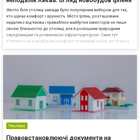
Житло біля столиці завжди було популярним вибором для тих,
хто шукає комфорт і зручність. Місто Ірпінь, розташоване
недалеко від Києва і приваблює майбутніх інвесторів не лише
своєю близькістю до столиці, але й розкішним природним
середовищем та розвиненою інфраструктурою. Саме тут
з'являються новобудови комфорт та преміум класу, які стають
популярними серед покупців нерухомості. Навколишнє
середовище Ірпінь славиться своєю зеленню і чистим повітрям.
Знах...
Реклама
Правовстановлюючі документи на