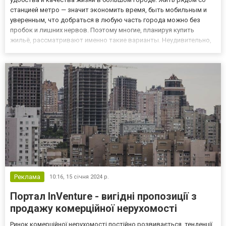
станцией метро — значит экономить время, быть мобильным и
уверенным, что добраться в любую часть города можно без
пробок и лишних нервов. Поэтому многие, планируя купить
жильё, рассматривают именно такие варианты. Неудивительно,
что тем, кто хочет купить квартиру в Киеве возле метро, важно
понимать, какие факторы учитывать при выборе, чтобы...
Реклама
10:16,
15 січня 2024 р.
Портал InVenture - вигідні пропозиції з
продажу комерційної нерухомості
Ринок комерційної нерухомості постійно розвивається, тенденції