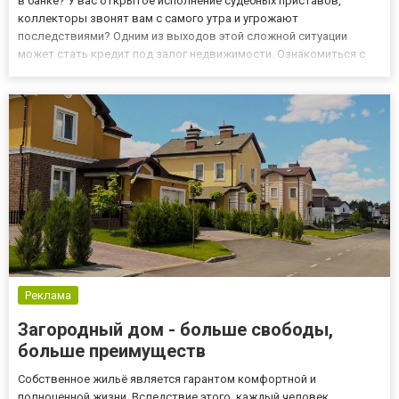
в банке? У вас открытое исполнение судебных приставов,
коллекторы звонят вам с самого утра и угрожают
последствиями? Одним из выходов этой сложной ситуации
может стать кредит под залог недвижимости. Ознакомиться с
условиями получения кредита под залог дачи вы можете на
https://capital-invest.com.ua/ru/kredit-pod-zalog-
nedvizhimosti/kredit...
Реклама
Загородный дом - больше свободы,
больше преимуществ
Собственное жильё является гарантом комфортной и
полноценной жизни. Вследствие этого, каждый человек