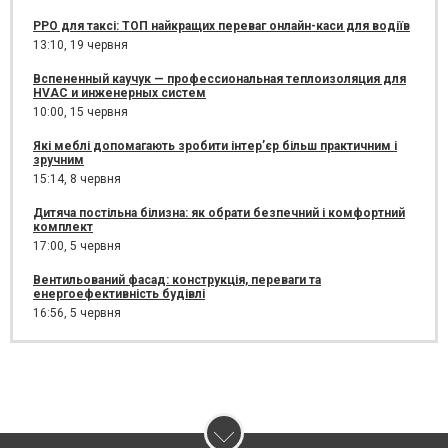
РРО для таксі: ТОП найкращих переваг онлайн-каси для водіїв
13:10,
19 червня
Вспененный каучук — профессиональная теплоизоляция для
HVAC и инженерных систем
10:00,
15 червня
Які меблі допомагають зробити інтер’єр більш практичним і
зручним
15:14,
8 червня
Дитяча постільна білизна: як обрати безпечний і комфортний
комплект
17:00,
5 червня
Вентильований фасад: конструкція, переваги та
енергоефективність будівлі
16:56,
5 червня