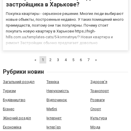
застройщика в Харькове?
Покупка квартиры - серьезное решение. Многие люди выбирают
новые объекты, построенные недавно. У таких помещений много
преимуществ, поэтому они так популярны. Почему стоит
покупать новую квартиру в Харькове https://high-
hills.com.ua/templates-cats/5-komnatnye/? Новая квартира и
ремонт Застройщик обычно предлагает довольно
разнообразные варианты обустройства. В большинстве случаев
это недвижимость, которую можно оформить по своим
«
1
2
3
4
5
6
7
»
предпочтениям. И стены, и п...
Рубрики новин
Загальний розділ
Техніка
Здоров'я
Туризм
Нерухомість
Транспорт
Будівництво
Відпочинок
Розваги
Бізнес
Меблі
Спорт
Жіночий розділ
Інтернет
Культура
Економіка
Інтер'єр
Мода