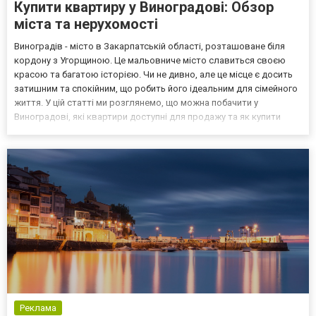
Купити квартиру у Виноградові: Обзор
міста та нерухомості
Виноградів - місто в Закарпатській області, розташоване біля
кордону з Угорщиною. Це мальовниче місто славиться своєю
красою та багатою історією. Чи не дивно, але це місце є досить
затишним та спокійним, що робить його ідеальним для сімейного
життя. У цій статті ми розглянемо, що можна побачити у
Виноградові, які квартири доступні для продажу та як купити
квартиру в цьому мальовничому місті. Історія міста Виноградів
має багату історію, яка налічує понад 10...
Реклама