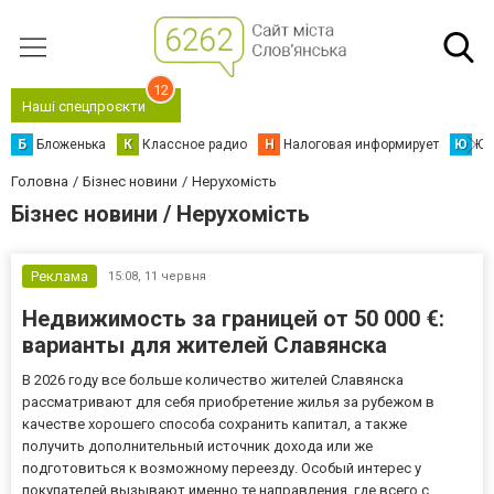
12
Наші спецпроєкти
Б
Бложенька
К
Классное радио
Н
Налоговая информирует
Ю
Юс
Головна
Бізнес новини
Нерухомість
Бізнес новини / Нерухомість
Реклама
15:08,
11 червня
Недвижимость за границей от 50 000 €:
варианты для жителей Славянска
В 2026 году все больше количество жителей Славянска
рассматривают для себя приобретение жилья за рубежом в
качестве хорошего способа сохранить капитал, а также
получить дополнительный источник дохода или же
подготовиться к возможному переезду. Особый интерес у
покупателей вызывают именно те направления, где всего с