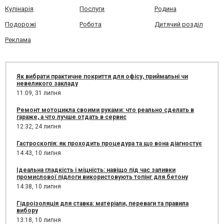
Кулінарія
Послуги
Родина
Подорожі
Робота
Дитячий розділ
Реклама
Як вибрати практичне покриття для офісу, приймальні чи
невеликого закладу
11:09,
31 липня
Ремонт мотоцикла своими руками: что реально сделать в
гараже, а что лучше отдать в сервис
12:32,
24 липня
Гастроскопія: як проходить процедура та що вона діагностує
14:43,
10 липня
Ідеальна гладкість і міцність: навіщо під час заливки
промислової підлоги використовують топінг для бетону
14:38,
10 липня
Гідроізоляція для ставка: матеріали, переваги та правила
вибору
13:18,
10 липня