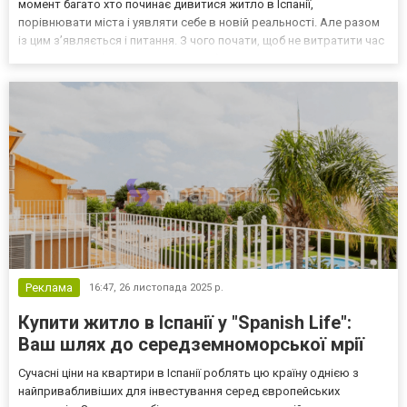
момент багато хто починає дивитися житло в Іспанії,
порівнювати міста і уявляти себе в новій реальності. Але разом
із цим з’являється і питання. З чого почати, щоб не витратити час
дарма і не зробити помилковий вибір. З чого насправді
починається пошук житла Більшість починає з перегляду...
Реклама
16:47,
26 листопада 2025 р.
Купити житло в Іспанії у "Spanish Life":
Ваш шлях до середземноморської мрії
Сучасні ціни на квартири в Іспанії роблять цю країну однією з
найпривабливіших для інвестування серед європейських