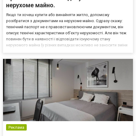
нерухоме майно.
Якщо ти хочеш купити або винайняти житло, допоможу
розібратися з документами на нерухоме майно. Одразу скажу:
технічний паспорт не є правовстановлюючим документом, він
описує технічні характеристики об’єкту нерухомості. Але він теж
повинен бути в наявності і відповідати існуючому стану
нерухомого майна (у різних випадках можливо не заносити зміни
до плану, якщо зміни не торкалися несучих конструкцій так
кількості кімнат). Сам перелік доволі великий, зараз...
Реклама