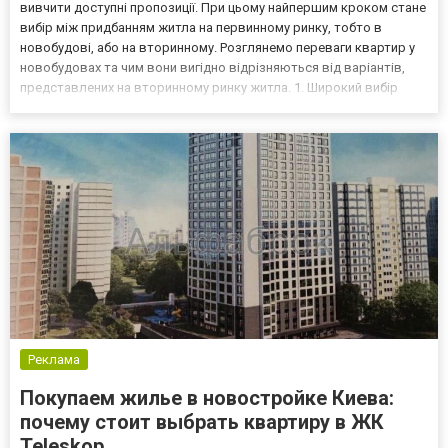
вивчити доступні пропозиції. При цьому найпершим кроком стане
вибір між придбанням житла на первинному ринку, тобто в
новобудові, або на вторинному. Розглянемо переваги квартир у
новобудовах та чим вони вигідно відрізняються від варіантів,
представлених на вторинному ринку житла. 1. Широкий вибір
варіантів. У вас є нагода від початку пошуків вибрати клас
будинку: економ, комфорт, бізнес чи еліт...
Реклама
Покупаем жилье в новостройке Киева:
почему стоит выбрать квартиру в ЖК
Teleskop