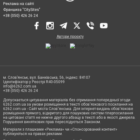
Реклама на сайті
Франшиза "CitySites"
+38 (050) 426 26 24
Автори проєкту
м. Слов’янськ, вул. Банківська, 56, індекс: 84107
Ідентифікатор у Реєстрі R40-05099
info@6262.com.ua
+38 (050) 426 26 24
Допускається цитування матеріалів без отримання попередньої згоди
6262.com.ua за умови розміщення в тексті обов'язкового посилання на
6262.com.ua - Сайт міста Слов'янська. Для інтернет-видань обов'язкове
розміщення прямого, відкритого для пошукових систем гіперпосилання
на цитовані статті не нижче другого абзацу в тексті або в якості джерела.
Порушення виняткових прав переслідується Законом.
Матеріали з плашками «Реклама» чи «Спонсорований контент»
публікуються на правах реклами.