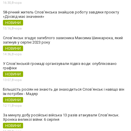
16:30,
Вчора
58-річний житель Слов'янська знайшов роботу завдяки проєкту
«Досвід має значення»
НОВИНИ
15:16,
Вчора
Слов’янськ згадує загиблого захисника Максима Шинкарюка, який
загинув у серпні 2023 року
НОВИНИ
14:36,
Вчора
У Слов'янській громаді організували підвіз води: опубліковано
графіки
НОВИНИ
13:07,
Вчора
Більшість росіян не знають де знаходиться Слов’янськ і навіщо він
їм потрібен - Мадяр
НОВИНИ
12:11,
Вчора
За минулу добу російські війська 13 разів атакували Слов'янськ.
Хроніка великої війни: 6 серпня
НОВИНИ