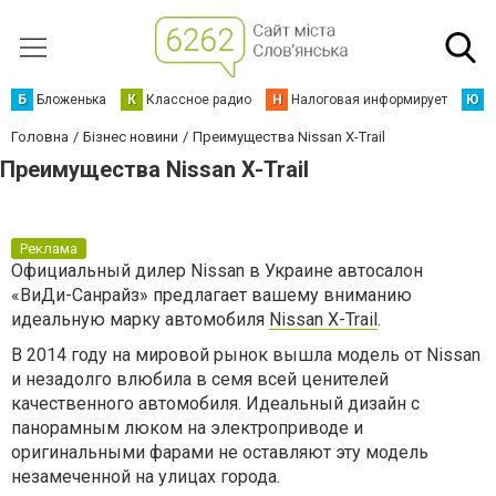
Б
Бложенька
К
Классное радио
Н
Налоговая информирует
Ю
Ю
Головна
Бізнес новини
Преимущества Nissan X-Trail
Преимущества Nissan X-Trail
Реклама
Официальный дилер Nissan в Украине автосалон
«ВиДи-Санрайз» предлагает вашему вниманию
идеальную марку автомобиля
Nissan X-Trail
.
В 2014 году на мировой рынок вышла модель от Nissan
и незадолго влюбила в семя всей ценителей
качественного автомобиля. Идеальный дизайн с
панорамным люком на электроприводе и
оригинальными фарами не оставляют эту модель
незамеченной на улицах города.