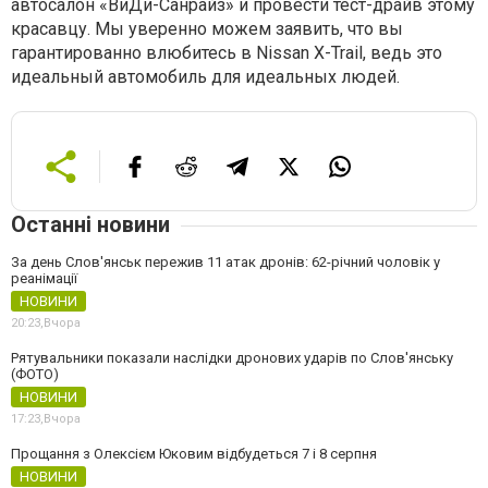
автосалон «ВиДи-Санрайз» и провести тест-драйв этому
красавцу. Мы уверенно можем заявить, что вы
гарантированно влюбитесь в Nissan X-Trail, ведь это
идеальный автомобиль для идеальных людей.
Останні новини
За день Слов'янськ пережив 11 атак дронів: 62-річний чоловік у
реанімації
НОВИНИ
20:23,
Вчора
Рятувальники показали наслідки дронових ударів по Слов'янську
(ФОТО)
НОВИНИ
17:23,
Вчора
Прощання з Олексієм Юковим відбудеться 7 і 8 серпня
НОВИНИ