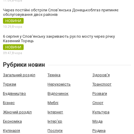
11:09,
Вчора
Через постійні обстріли Слов’янська Донецькоблгаз припиняє
обслуговування двох районів
НОВИНИ
10:29,
Вчора
6 серпня у Слов'янську закривають рух по мосту через річку
Казенний Торець
НОВИНИ
09:47,
Вчора
Рубрики новин
Загальний розділ
Техніка
Здоров'я
Туризм
Нерухомість
Транспорт
Будівництво
Відпочинок
Розваги
Бізнес
Меблі
Спорт
Жіночий розділ
Інтернет
Культура
Економіка
Інтер'єр
Мода
Кулінарія
Послуги
Родина