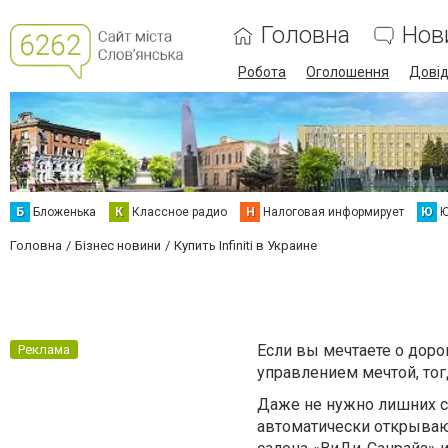
Головна
Нов
Робота
Оголошення
Дові
Б
Бложенька
К
Классное радио
Н
Налоговая информирует
Ю
Ю
Головна
Бізнес новини
Купить Infiniti в Украине
Если вы мечтаете о дор
Реклама
управлением мечтой, тог
Даже не нужно лишних сло
автоматически открываю