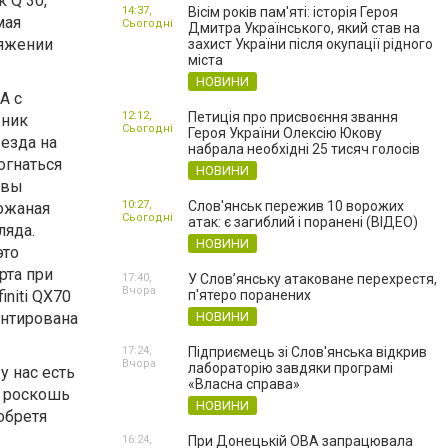
 Q 30,
14:37,
Вісім років пам'яті: історія Героя
мая
Сьогодні
Дмитра Українського, який став на
тяжении
захист України після окупації рідного
міста
НОВИНИ
А с
12:12,
Петиція про присвоєння звання
жник
Сьогодні
Героя України Олексію Юкову
 езда на
набрала необхідні 25 тисяч голосів
огнаться
НОВИНИ
 вы
10:27,
Слов'янськ пережив 10 ворожих
Кожаная
Сьогодні
атак: є загиблий і поранені (ВІДЕО)
ляда.
НОВИНИ
это
рта при
17:40,
У Слов’янську атаковане перехрестя,
Вчора
niti QX70
п'ятеро поранених
антирована
НОВИНИ
17:24,
Підприємець зі Слов'янська відкрив
Вчора
лабораторію завдяки програмі
у нас есть
«Власна справа»
ю роскошь
НОВИНИ
иобретя
16:24,
При Донецькій ОВА запрацювала