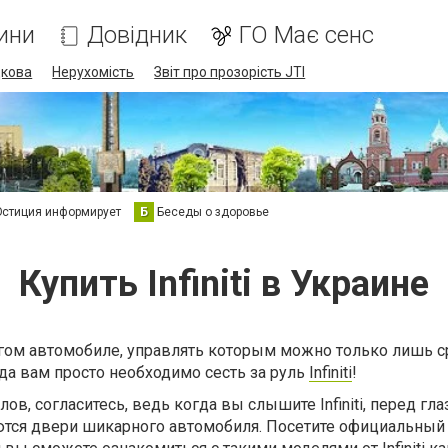
ини
Довідник
ГО Має сенс
дкова
Нерухомість
Звіт про прозорість JTI
стиция информирует
Б
Беседы о здоровье
Купить Infiniti в Украине
огом автомобиле, управлять которым можно только лишь с
да вам просто необходимо сесть за руль
Infiniti
!
в, согласитесь, ведь когда вы слышите Infiniti, перед гл
тся двери шикарного автомобиля. Посетите официальный 