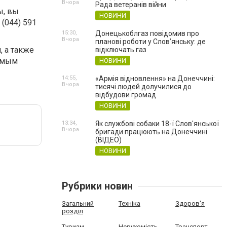
Вчора
Рада ветеранів війни
ы, вы
НОВИНИ
(044) 591
15:30,
Донецькоблгаз повідомив про
Вчора
планові роботи у Слов’янську: де
 а также
відключать газ
самым
НОВИНИ
14:55,
«Армія відновлення» на Донеччині:
Вчора
тисячі людей долучилися до
відбудови громад
НОВИНИ
13:34,
Як службові собаки 18-ї Слов'янської
Вчора
бригади працюють на Донеччині
(ВІДЕО)
НОВИНИ
Рубрики новин
Загальний
Техніка
Здоров'я
розділ
Туризм
Нерухомість
Транспорт