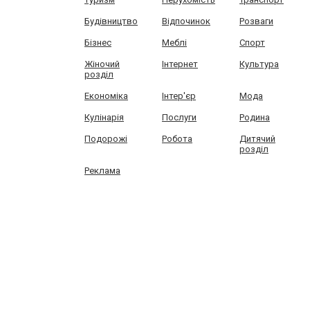
Будівництво
Відпочинок
Розваги
Бізнес
Меблі
Спорт
Жіночий
Інтернет
Культура
розділ
Економіка
Інтер'єр
Мода
Кулінарія
Послуги
Родина
Подорожі
Робота
Дитячий
розділ
Реклама