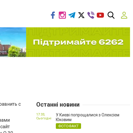
Останні новини
равнить с
17:33,
У Києві попрощалися з Олексієм
Сьогодні
азами
Юковим
сайт
ФОТОФАКТ