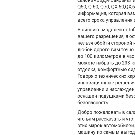
салона «ВиДи-Санрайз» и 
Q50, Q 60, Q70, QX 50,QX
информация, которая вам
всего срока управления 
В линейке моделей от Inf
вашего разрешения, я ос
нельзя обойти стороной 
любой дороге вам точно г
до 100 километров в час
можете набрать до 233 к
отделка, комфортные си
Говоря о технических хара
инновационные решения,
управлении и наслаждени
оснащен подушками безо
безопасность.
Добро пожаловать в салон
что вам рассказать и чт
этих марок автомобилей, 
машину по самым выго