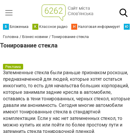
Б
Бложенька
К
Классное радио
Н
Налоговая информирует
Ю
Ю
Головна
Бізнес новини
Тонирование стекла
Тонирование стекла
Реклама
Затемненные стекла были раньше признаком роскоши,
предназначенной для людей, которые хотят остаться
инкогнито, то есть для начальства больших корпораций,
которые занимали задние кресла в автомобиле,
оставаясь в тени тонированных, черных стекол, которые
давали им анонимность. Сегодня многие автомобили
имеют тонированные стекла в стандартной
комплектации. Если у нас нет затемненных стекол, то
можно купить их или пойти по более простому пути и
затемнить стекла тонировочной пленкой.