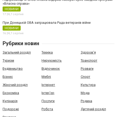
«Власна справа»
НОВИНИ
17:24,
7 серпня
При Донецькій ОВА запрацювала Рада ветеранів війни
НОВИНИ
16:24,
7 серпня
Рубрики новин
Загальний розділ
Техніка
Здоров'я
Туризм
Нерухомість
Транспорт
Будівництво
Відпочинок
Розваги
Бізнес
Меблі
Спорт
Жіночий розділ
Інтернет
Культура
Економіка
Інтер'єр
Мода
Кулінарія
Послуги
Родина
Подорожі
Робота
Дитячий розділ