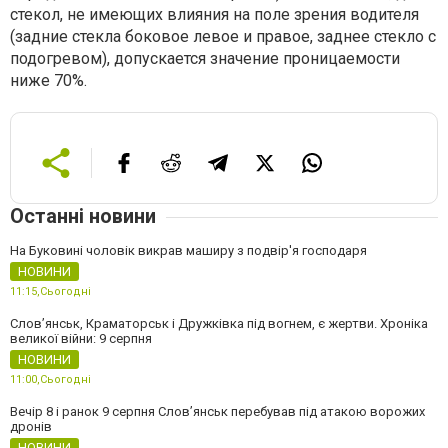
стекол, не имеющих влияния на поле зрения водителя
(задние стекла боковое левое и правое, заднее стекло с
подогревом), допускается значение проницаемости
ниже 70%.
Останні новини
На Буковині чоловік викрав маширу з подвір'я господаря
НОВИНИ
11:15,
Сьогодні
Слов’янськ, Краматорськ і Дружківка під вогнем, є жертви. Хроніка
великої війни: 9 серпня
НОВИНИ
11:00,
Сьогодні
Вечір 8 і ранок 9 серпня Слов’янськ перебував під атакою ворожих
дронів
НОВИНИ