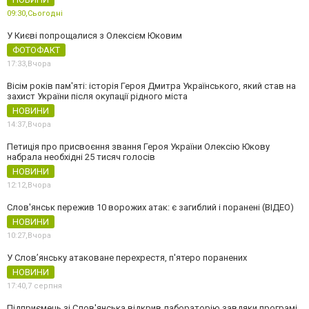
09:30,
Сьогодні
У Києві попрощалися з Олексієм Юковим
ФОТОФАКТ
17:33,
Вчора
Вісім років пам'яті: історія Героя Дмитра Українського, який став на
захист України після окупації рідного міста
НОВИНИ
14:37,
Вчора
Петиція про присвоєння звання Героя України Олексію Юкову
набрала необхідні 25 тисяч голосів
НОВИНИ
12:12,
Вчора
Слов'янськ пережив 10 ворожих атак: є загиблий і поранені (ВІДЕО)
НОВИНИ
10:27,
Вчора
У Слов’янську атаковане перехрестя, п'ятеро поранених
НОВИНИ
17:40,
7 серпня
Підприємець зі Слов'янська відкрив лабораторію завдяки програмі