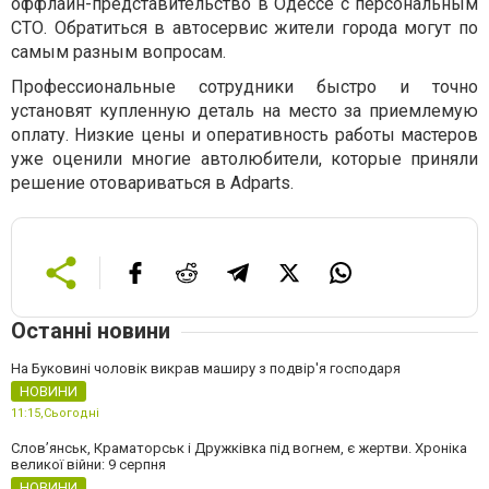
оффлайн-представительство в Одессе с персональным
СТО. Обратиться в автосервис жители города могут по
самым разным вопросам.
Профессиональные сотрудники быстро и точно
установят купленную деталь на место за приемлемую
оплату. Низкие цены и оперативность работы мастеров
уже оценили многие автолюбители, которые приняли
решение отовариваться в Adparts.
Останні новини
На Буковині чоловік викрав маширу з подвір'я господаря
НОВИНИ
11:15,
Сьогодні
Слов’янськ, Краматорськ і Дружківка під вогнем, є жертви. Хроніка
великої війни: 9 серпня
НОВИНИ