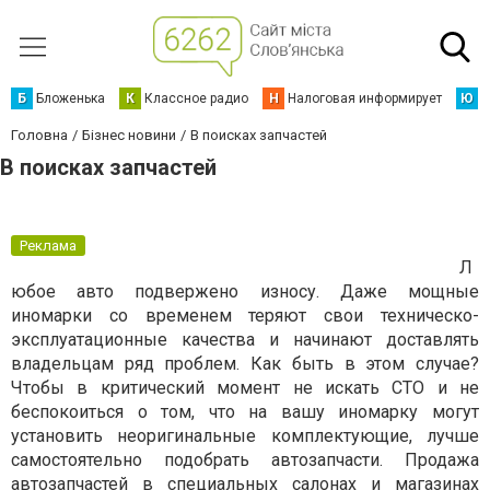
Б
Бложенька
К
Классное радио
Н
Налоговая информирует
Ю
Ю
Головна
Бізнес новини
В поисках запчастей
В поисках запчастей
Реклама
Л
юбое авто подвержено износу. Даже мощные
иномарки со временем теряют свои техническо-
эксплуатационные качества и начинают доставлять
владельцам ряд проблем. Как быть в этом случае?
Чтобы в критический момент не искать СТО и не
беспокоиться о том, что на вашу иномарку могут
установить неоригинальные комплектующие, лучше
самостоятельно подобрать автозапчасти. Продажа
автозапчастей в специальных салонах и магазинах