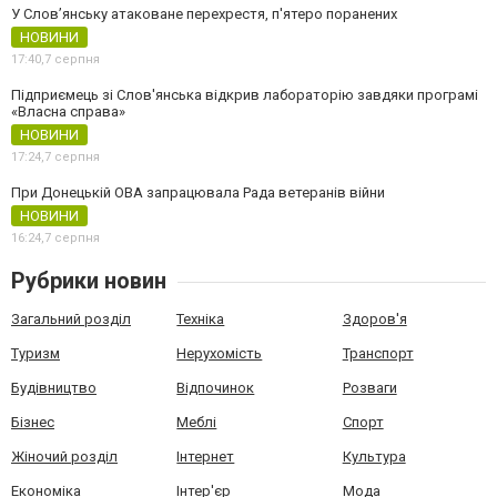
У Слов’янську атаковане перехрестя, п'ятеро поранених
НОВИНИ
17:40,
7 серпня
Підприємець зі Слов'янська відкрив лабораторію завдяки програмі
«Власна справа»
НОВИНИ
17:24,
7 серпня
При Донецькій ОВА запрацювала Рада ветеранів війни
НОВИНИ
16:24,
7 серпня
Рубрики новин
Загальний розділ
Техніка
Здоров'я
Туризм
Нерухомість
Транспорт
Будівництво
Відпочинок
Розваги
Бізнес
Меблі
Спорт
Жіночий розділ
Інтернет
Культура
Економіка
Інтер'єр
Мода