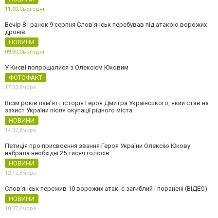
11:00,
Сьогодні
Вечір 8 і ранок 9 серпня Слов’янськ перебував під атакою ворожих
дронів
НОВИНИ
09:30,
Сьогодні
У Києві попрощалися з Олексієм Юковим
ФОТОФАКТ
17:33,
Вчора
Вісім років пам'яті: історія Героя Дмитра Українського, який став на
захист України після окупації рідного міста
НОВИНИ
14:37,
Вчора
Петиція про присвоєння звання Героя України Олексію Юкову
набрала необхідні 25 тисяч голосів
НОВИНИ
12:12,
Вчора
Слов'янськ пережив 10 ворожих атак: є загиблий і поранені (ВІДЕО)
НОВИНИ
10:27,
Вчора