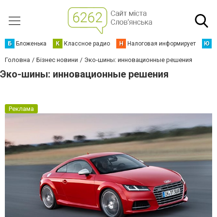
Б
Бложенька
К
Классное радио
Н
Налоговая информирует
Ю
Ю
Головна
Бізнес новини
Эко-шины: инновационные решения
Эко-шины: инновационные решения
Реклама