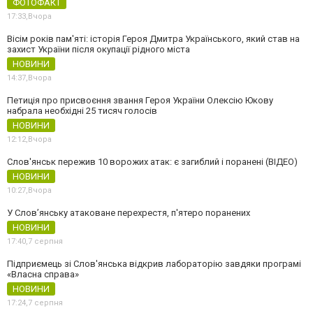
ФОТОФАКТ
17:33,
Вчора
Вісім років пам'яті: історія Героя Дмитра Українського, який став на
захист України після окупації рідного міста
НОВИНИ
14:37,
Вчора
Петиція про присвоєння звання Героя України Олексію Юкову
набрала необхідні 25 тисяч голосів
НОВИНИ
12:12,
Вчора
Слов'янськ пережив 10 ворожих атак: є загиблий і поранені (ВІДЕО)
НОВИНИ
10:27,
Вчора
У Слов’янську атаковане перехрестя, п'ятеро поранених
НОВИНИ
17:40,
7 серпня
Підприємець зі Слов'янська відкрив лабораторію завдяки програмі
«Власна справа»
НОВИНИ
17:24,
7 серпня