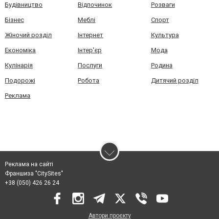
Будівництво
Відпочинок
Розваги
Бізнес
Меблі
Спорт
Жіночий розділ
Інтернет
Культура
Економіка
Інтер'єр
Мода
Кулінарія
Послуги
Родина
Подорожі
Робота
Дитячий розділ
Реклама
Реклама на сайті
Франшиза "CitySites"
+38 (050) 426 26 24
Автори проєкту