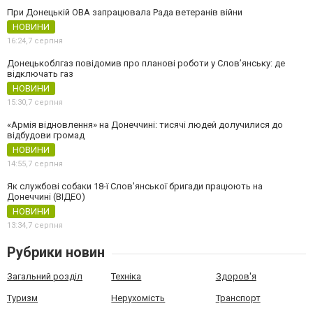
При Донецькій ОВА запрацювала Рада ветеранів війни
НОВИНИ
16:24,
7 серпня
Донецькоблгаз повідомив про планові роботи у Слов’янську: де
відключать газ
НОВИНИ
15:30,
7 серпня
«Армія відновлення» на Донеччині: тисячі людей долучилися до
відбудови громад
НОВИНИ
14:55,
7 серпня
Як службові собаки 18-ї Слов'янської бригади працюють на
Донеччині (ВІДЕО)
НОВИНИ
13:34,
7 серпня
Рубрики новин
Загальний розділ
Техніка
Здоров'я
Туризм
Нерухомість
Транспорт