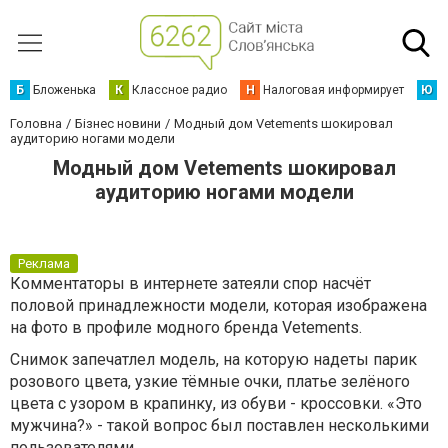
Б
Бложенька
К
Классное радио
Н
Налоговая информирует
Ю
Ю
Головна
Бізнес новини
Модный дом Vetements шокировал
аудиторию ногами модели
Модный дом Vetements шокировал
аудиторию ногами модели
Реклама
Комментаторы в интернете затеяли спор насчёт
половой принадлежности модели, которая изображена
на фото в профиле модного бренда Vetements.
Снимок запечатлел модель, на которую надеты парик
розового цвета, узкие тёмные очки, платье зелёного
цвета с узором в крапинку, из обуви - кроссовки. «Это
мужчина?» - такой вопрос был поставлен несколькими
пользователями.