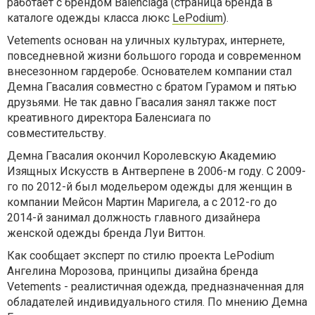
работает с брендом Balenciaga (страница бренда в
каталоге одежды класса люкс
LePodium
).
Vetements основан на уличных культурах, интернете,
повседневной жизни большого города и современном
внесезонном гардеробе. Основателем компании стал
Демна Гвасалия совместно с братом Гурамом и пятью
друзьями. Не так давно Гвасалия занял также пост
креативного директора Баленсиага по
совместительству.
Демна Гвасалия окончил Королевскую Академию
Изящных Искусств в Антверпене в 2006-м году. С 2009-
го по 2012-й был модельером одежды для женщин в
компании Мейсон Мартин Маригела, а с 2012-го до
2014-й занимал должность главного дизайнера
женской одежды бренда Луи Виттон.
Как сообщает эксперт по стилю проекта LePodium
Ангелина Морозова, принципы дизайна бренда
Vetements - реалистичная одежда, предназначенная для
обладателей индивидуального стиля. По мнению Демна