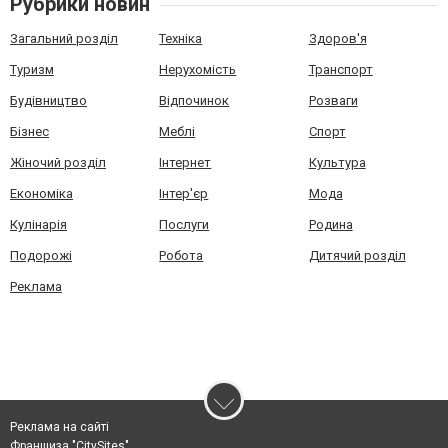
Рубрики новин
Загальний розділ
Техніка
Здоров'я
Туризм
Нерухомість
Транспорт
Будівництво
Відпочинок
Розваги
Бізнес
Меблі
Спорт
Жіночий розділ
Інтернет
Культура
Економіка
Інтер'єр
Мода
Кулінарія
Послуги
Родина
Подорожі
Робота
Дитячий розділ
Реклама
Реклама на сайті
Франшиза "CitySites"