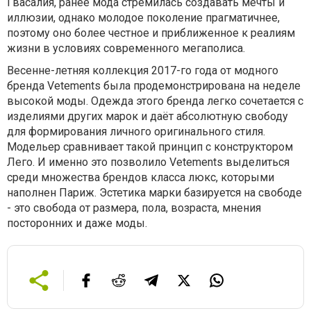
Гвасалия, ранее мода стремилась создавать мечты и
иллюзии, однако молодое поколение прагматичнее,
поэтому оно более честное и приближенное к реалиям
жизни в условиях современного мегаполиса.
Весенне-летняя коллекция 2017-го года от модного
бренда Vetements была продемонстрирована на неделе
высокой моды. Одежда этого бренда легко сочетается с
изделиями других марок и даёт абсолютную свободу
для формирования личного оригинального стиля.
Модельер сравнивает такой принцип с конструктором
Лего. И именно это позволило Vetements выделиться
среди множества брендов класса люкс, которыми
наполнен Париж. Эстетика марки базируется на свободе
- это свобода от размера, пола, возраста, мнения
посторонних и даже моды.