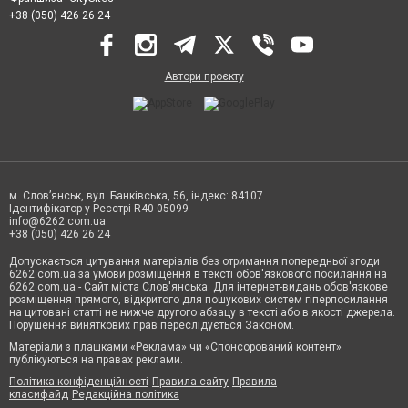
+38 (050) 426 26 24
Автори проєкту
м. Слов’янськ, вул. Банківська, 56, індекс: 84107
Ідентифікатор у Реєстрі R40-05099
info@6262.com.ua
+38 (050) 426 26 24
Допускається цитування матеріалів без отримання попередньої згоди
6262.com.ua за умови розміщення в тексті обов'язкового посилання на
6262.com.ua - Сайт міста Слов'янська. Для інтернет-видань обов'язкове
розміщення прямого, відкритого для пошукових систем гіперпосилання
на цитовані статті не нижче другого абзацу в тексті або в якості джерела.
Порушення виняткових прав переслідується Законом.
Матеріали з плашками «Реклама» чи «Спонсорований контент»
публікуються на правах реклами.
Політика конфіденційності
Правила сайту
Правила
класифайд
Редакційна політика