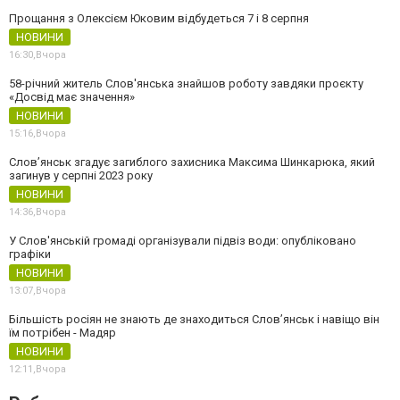
Прощання з Олексієм Юковим відбудеться 7 і 8 серпня
НОВИНИ
16:30,
Вчора
58-річний житель Слов'янська знайшов роботу завдяки проєкту
«Досвід має значення»
НОВИНИ
15:16,
Вчора
Слов’янськ згадує загиблого захисника Максима Шинкарюка, який
загинув у серпні 2023 року
НОВИНИ
14:36,
Вчора
У Слов'янській громаді організували підвіз води: опубліковано
графіки
НОВИНИ
13:07,
Вчора
Більшість росіян не знають де знаходиться Слов’янськ і навіщо він
їм потрібен - Мадяр
НОВИНИ
12:11,
Вчора