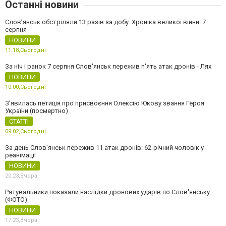
Останні новини
Слов’янськ обстріляли 13 разів за добу. Хроніка великої війни: 7
серпня
НОВИНИ
11:18,
Сьогодні
За ніч і ранок 7 серпня Слов'янськ пережив п'ять атак дронів - Лях
НОВИНИ
10:00,
Сьогодні
З’явилась петиція про присвоєння Олексію Юкову звання Героя
України (посмертно)
СТАТТІ
09:02,
Сьогодні
За день Слов'янськ пережив 11 атак дронів: 62-річний чоловік у
реанімації
НОВИНИ
20:23,
Вчора
Рятувальники показали наслідки дронових ударів по Слов'янську
(ФОТО)
НОВИНИ
17:23,
Вчора