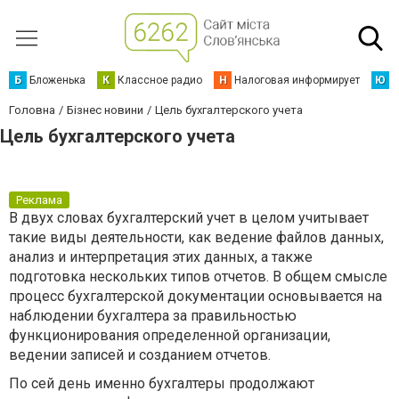
Б
Бложенька
К
Классное радио
Н
Налоговая информирует
Ю
Ю
Головна
Бізнес новини
Цель бухгалтерского учета
Цель бухгалтерского учета
Реклама
В двух словах бухгалтерский учет в целом учитывает
такие виды деятельности, как ведение файлов данных,
анализ и интерпретация этих данных, а также
подготовка нескольких типов отчетов. В общем смысле
процесс бухгалтерской документации основывается на
наблюдении бухгалтера за правильностью
функционирования определенной организации,
ведении записей и созданием отчетов.
По сей день именно бухгалтеры продолжают