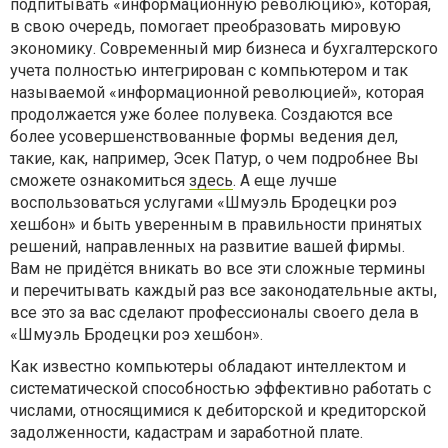
подпитывать «информационную революцию», которая,
в свою очередь, помогает преобразовать мировую
экономику. Современный мир бизнеса и бухгалтерского
учета полностью интегрирован с компьютером и так
называемой «информационной революцией», которая
продолжается уже более полувека. Создаются все
более усовершенствованные формы ведения дел,
такие, как, например, Эсек Патур, о чем подробнее Вы
сможете ознакомиться
здесь
. А еще лучше
воспользоваться услугами «Шмуэль Бродецки роэ
хешбон» и быть уверенным в правильности принятых
решений, направленных на развитие вашей фирмы.
Вам не придётся вникать во все эти сложные термины
и перечитывать каждый раз все законодательные акты,
все это за вас сделают профессионалы своего дела в
«Шмуэль Бродецки роэ хешбон».
Как известно компьютеры обладают интеллектом и
систематической способностью эффективно работать с
числами, относящимися к дебиторской и кредиторской
задолженности, кадастрам и заработной плате.