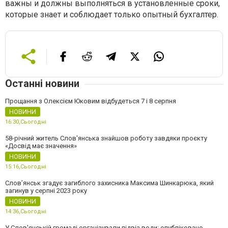
важны и должны выполняться в установленные сроки,
которые знает и соблюдает только опытный бухгалтер.
Останні новини
Прощання з Олексієм Юковим відбудеться 7 і 8 серпня
НОВИНИ
16:30,
Сьогодні
58-річний житель Слов'янська знайшов роботу завдяки проєкту
«Досвід має значення»
НОВИНИ
15:16,
Сьогодні
Слов’янськ згадує загиблого захисника Максима Шинкарюка, який
загинув у серпні 2023 року
НОВИНИ
14:36,
Сьогодні
У Слов'янській громаді організували підвіз води: опубліковано