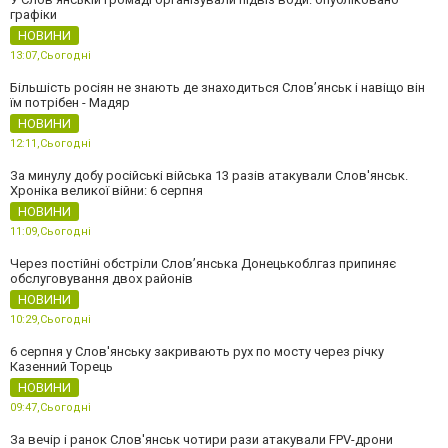
графіки
НОВИНИ
13:07,
Сьогодні
Більшість росіян не знають де знаходиться Слов’янськ і навіщо він
їм потрібен - Мадяр
НОВИНИ
12:11,
Сьогодні
За минулу добу російські війська 13 разів атакували Слов'янськ.
Хроніка великої війни: 6 серпня
НОВИНИ
11:09,
Сьогодні
Через постійні обстріли Слов’янська Донецькоблгаз припиняє
обслуговування двох районів
НОВИНИ
10:29,
Сьогодні
6 серпня у Слов'янську закривають рух по мосту через річку
Казенний Торець
НОВИНИ
09:47,
Сьогодні
За вечір і ранок Слов'янськ чотири рази атакували FPV-дрони