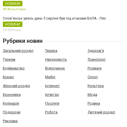
НОВИНИ
09:36,
Сьогодні
Слов'янськ увесь день 5 серпня був під атаками БпЛА - Лях
НОВИНИ
19:49,
Вчора
Рубрики новин
Загальний розділ
Техніка
Здоров'я
Туризм
Нерухомість
Транспорт
Будівництво
Відпочинок
Розваги
Бізнес
Меблі
Спорт
Жіночий розділ
Інтернет
Культура
Економіка
Інтер'єр
Мода
Кулінарія
Послуги
Родина
Подорожі
Робота
Дитячий розділ
Реклама