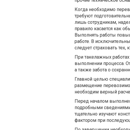
прочие техническое осна
Когда необходимо перев
требуют подготовительн
лишь сотрудникам, наде
правило касается как об
Выполнять работы повы
работе. В исключительн
следует страховать тех, 
При такелажных работах
выполнении процесса. От
а также забота о сохранн
Главной целью специали
размещение перевозимог
необходим верный расче
Перед началом выполнен
подробными сведениями 
тщательно изучают конс
фактором при последующ
По завершении необходи