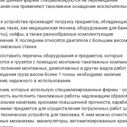
 как данные фирмы специализируются на перемещении
ания они применяют такелажное оснащение исключитель
 устройства производят погрузку предметов, обладающи
и, таких, как медицинская техника, оборудование для бан
ты), сейфы, а также разнообразные комплектующие
чения. К последним относятся двигатели с большим весо
озможные станки.
оставить перечень оборудования и предметов, которые
ются и грузятся с помощью монтажно-такелажных компани
олнения монтажных, демонтажных и других видов работ
мещения груза весом более 1 тонны необходимо наличие
ния, надежного в использовании.
ния, которые использую специализированные фирмы - о
ность выполнить такелажные работы надлежащим образом
зными канатами, крюками повышенной прочности, караби
мимо предметов для осуществления погрузочных работ 
технических устройств для такелажа. К ним можно отнест
ные механизмы: манипуляторы, автоматизированные кран