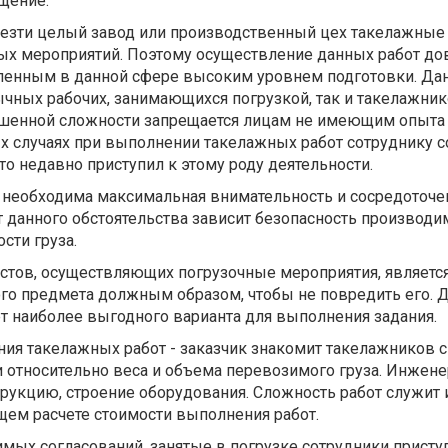
щение.
езти целый завод или производственный цех такелажные
ых мероприятий. Поэтому осуществление данных работ д
ленным в данной сфере высоким уровнем подготовки. Да
ычных рабочих, занимающихся погрузкой, так и такелажник
шенной сложности запрещается лицам не имеющим опыта 
ых случаях при выполнении такелажных работ сотруднику 
кто недавно приступил к этому роду деятельности.
 необходима максимальная внимательность и сосредоточе
 данного обстоятельства зависит безопасность производи
ости груза.
стов, осуществляющих погрузочные мероприятия, являетс
о предмета должным образом, чтобы не повредить его. Д
т наиболее выгодного варианта для выполнения задания.
ия такелажных работ - заказчик знакомит такелажников с
относительно веса и объема перевозимого груза. Инжен
трукцию, строение оборудования. Сложность работ служит
ем расчете стоимости выполнения работ.
мых согласований, занятые в погрузке сотрудники присту