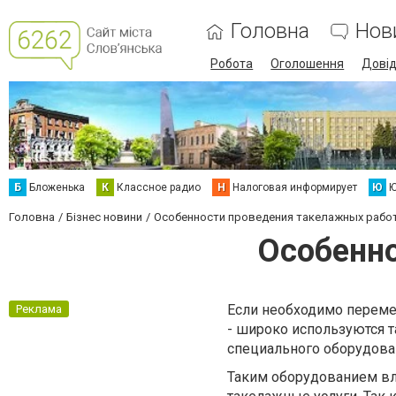
Головна
Нов
Робота
Оголошення
Дові
Б
Бложенька
К
Классное радио
Н
Налоговая информирует
Ю
Ю
Головна
Бізнес новини
Особенности проведения такелажных рабо
Особенно
Если необходимо переме
Реклама
- широко используются 
специального оборудова
Таким оборудованием в