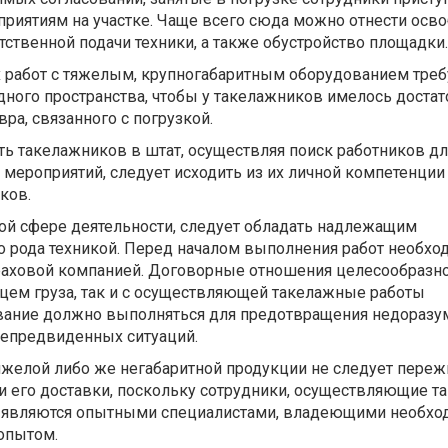
риятиям на участке. Чаще всего сюда можно отнести осв
тственной подачи техники, а также обустройство площадки.
работ с тяжелым, крупногабаритным оборудованием треб
ного пространства, чтобы у такелажников имелось достат
ра, связанного с погрузкой.
ь такелажников в штат, осуществляя поиск работников дл
ероприятий, следует исходить из их личной компетенции 
ков.
ой сфере деятельности, следует обладать надлежащим
о рода техникой. Перед началом выполнения работ необхо
раховой компанией. Договорные отношения целесообразн
ьцем груза, так и с осуществляющей такелажные работы
ование должно выполняться для предотвращения недоразу
непредвиденных ситуаций.
яжелой либо же негабаритной продукции не следует переж
ки его доставки, поскольку сотрудники, осуществляющие 
ю являются опытными специалистами, владеющими необх
опытом.