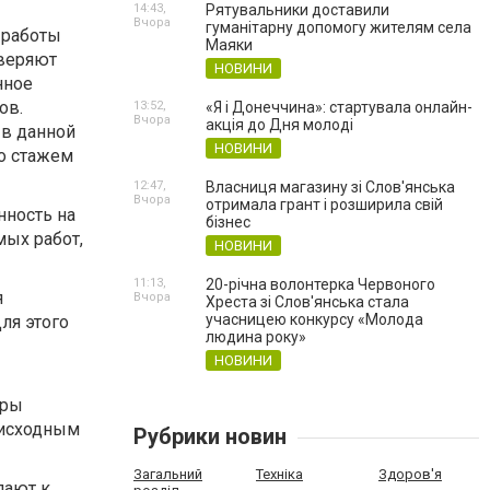
14:43,
Рятувальники доставили
Вчора
гуманітарну допомогу жителям села
 работы
Маяки
оверяют
НОВИНИ
нное
ов.
13:52,
«Я і Донеччина»: стартувала онлайн-
Вчора
акція до Дня молоді
в данной
НОВИНИ
со стажем
12:47,
Власниця магазину зі Слов'янська
Вчора
отримала грант і розширила свій
нность на
бізнес
мых работ,
НОВИНИ
11:13,
20-річна волонтерка Червоного
я
Вчора
Хреста зі Слов'янська стала
учасницею конкурсу «Молода
ля этого
людина року»
НОВИНИ
еры
 исходным
Рубрики новин
Загальний
Техніка
Здоров'я
пают к