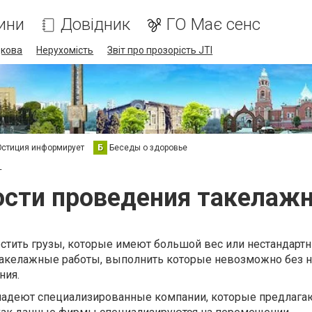
ини
Довідник
ГО Має сенс
дкова
Нерухомість
Звіт про прозорість JTI
стиция информирует
Б
Беседы о здоровье
т
сти проведения такелаж
стить грузы, которые имеют большой вес или нестандарт
такелажные работы, выполнить которые невозможно без н
ния.
ладеют специализированные компании, которые предлага