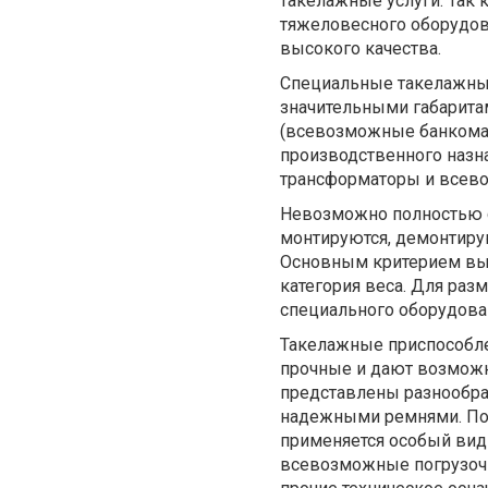
такелажные услуги. Так
тяжеловесного оборудов
высокого качества.
Специальные такелажные
значительными габаритам
(всевозможные банкома
производственного назна
трансформаторы и всев
Невозможно полностью с
монтируются, демонтиру
Основным критерием вып
категория веса. Для раз
специального оборудова
Такелажные приспособле
прочные и дают возмож
представлены разнообра
надежными ремнями. По
применяется особый вид 
всевозможные погрузоч