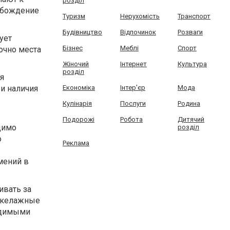
розділ
обождение
Туризм
Нерухомість
Транспорт
Будівництво
Відпочинок
Розваги
ует
Бізнес
Меблі
Спорт
очно места
Жіночий
Інтернет
Культура
розділ
я
и наличия
Економіка
Інтер'єр
Мода
Кулінарія
Послуги
Родина
Подорожі
Робота
Дитячий
димо
розділ
о
Реклама
мений в
ивать за
такелажные
одимыми