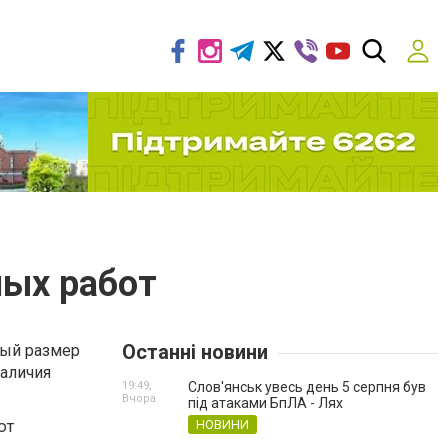
ных работ
Останні новини
ный размер
аличия
19:49,
Слов'янськ увесь день 5 серпня був
Вчора
під атаками БпЛА - Лях
ют
НОВИНИ