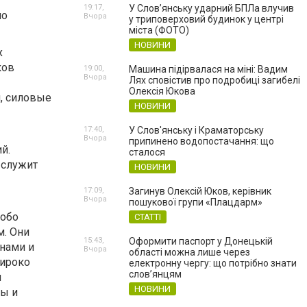
19:17,
У Слов’янську ударний БПЛа влучив
но
Вчора
у триповерховий будинок у центрі
міста (ФОТО)
НОВИНИ
х
ков
19:00,
Машина підірвалася на міні: Вадим
Вчора
Лях сповістив про подробиці загибелі
Олексія Юкова
м, силовые
НОВИНИ
17:40,
У Слов'янську і Краматорську
Вчора
припинено водопостачання: що
й.
сталося
 служит
НОВИНИ
17:09,
Загинув Олексій Юков, керівник
Вчора
пошукової групи «Плацдарм»
собо
СТАТТІ
. Они
15:43,
Оформити паспорт у Донецькій
нами и
Вчора
області можна лише через
широко
електронну чергу: що потрібно знати
слов’янцям
и
НОВИНИ
ы и