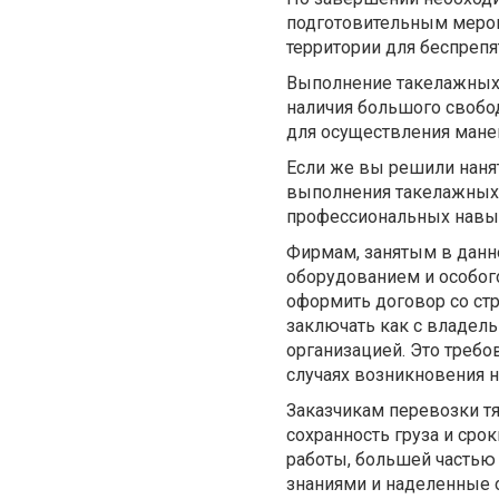
подготовительным мероп
территории для беспрепя
Выполнение такелажных 
наличия большого свобод
для осуществления манев
Если же вы решили нанят
выполнения такелажных м
профессиональных навы
Фирмам, занятым в данн
оборудованием и особог
оформить договор со ст
заключать как с владел
организацией. Это треб
случаях возникновения 
Заказчикам перевозки т
сохранность груза и сро
работы, большей часть
знаниями и наделенные 