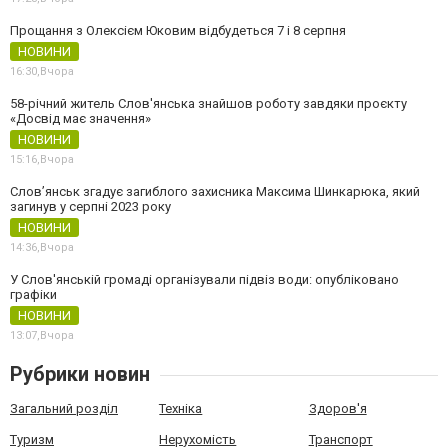
Прощання з Олексієм Юковим відбудеться 7 і 8 серпня
НОВИНИ
16:30,
Вчора
58-річний житель Слов'янська знайшов роботу завдяки проєкту
«Досвід має значення»
НОВИНИ
15:16,
Вчора
Слов’янськ згадує загиблого захисника Максима Шинкарюка, який
загинув у серпні 2023 року
НОВИНИ
14:36,
Вчора
У Слов'янській громаді організували підвіз води: опубліковано
графіки
НОВИНИ
13:07,
Вчора
Рубрики новин
Загальний розділ
Техніка
Здоров'я
Туризм
Нерухомість
Транспорт