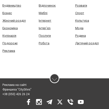
Будівництво
Відпочинок
Розваги
Бізнес
Меблі
Спорт
Жіночий розділ
Інтернет
Культура
Економіка
Інтер'єр
Мода
Кулінарія
Послуги
Родина
Подорожі
Робота
Дитячий розділ
Реклама
Реклама на сайті
Франшиза "CitySites"
+38 (050) 426 26 24