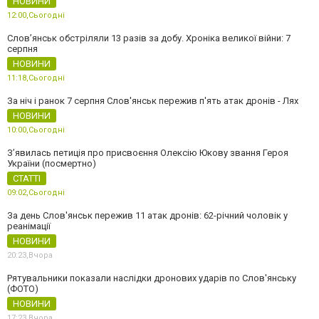
НОВИНИ
12:00,
Сьогодні
Слов’янськ обстріляли 13 разів за добу. Хроніка великої війни: 7
серпня
НОВИНИ
11:18,
Сьогодні
За ніч і ранок 7 серпня Слов'янськ пережив п'ять атак дронів - Лях
НОВИНИ
10:00,
Сьогодні
З’явилась петиція про присвоєння Олексію Юкову звання Героя
України (посмертно)
СТАТТІ
09:02,
Сьогодні
За день Слов'янськ пережив 11 атак дронів: 62-річний чоловік у
реанімації
НОВИНИ
20:23,
Вчора
Рятувальники показали наслідки дронових ударів по Слов'янську
(ФОТО)
НОВИНИ
17:23,
Вчора