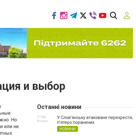
ация и выбор
Останні новини
е
ьные
17:40,
У Слов’янську атаковане перехрестя,
жно. Но
Вчора
п'ятеро поранених
и или не
НОВИНИ
ятных