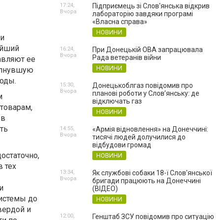
17:24,
Підприємець зі Слов'янська відкрив
Вчора
лабораторію завдяки програмі
«Власна справа»
НОВИНИ
ри
ейший
16:24,
При Донецькій ОВА запрацювала
Вчора
Рада ветеранів війни
авляют ее
НОВИНИ
лопнувшую
воды.
15:30,
Донецькоблгаз повідомив про
Вчора
планові роботи у Слов’янську: де
м
відключать газ
товарам,
НОВИНИ
 в
ть
14:55,
«Армія відновлення» на Донеччині:
Вчора
тисячі людей долучилися до
відбудови громад
остаточно,
НОВИНИ
в тех
13:34,
Як службові собаки 18-ї Слов'янської
Вчора
бригади працюють на Донеччині
и
(ВІДЕО)
истемы до
НОВИНИ
вердой и
12:00,
Генштаб ЗСУ повідомив про ситуацію