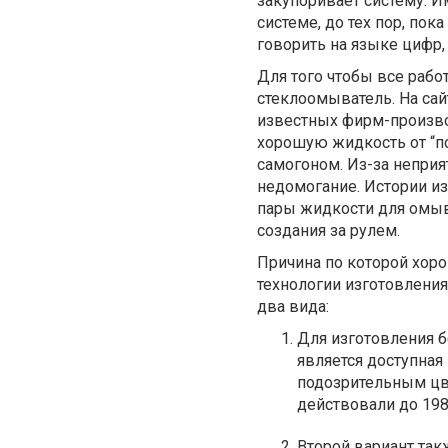
закупоривает систему. 
системе, до тех пор, по
говорить на языке цифр, 
Для того чтобы все раб
стеклоомыватель. На сайт
известных фирм-произво
хорошую жидкость от “по
самогоном. Из-за неприя
недомогание. Истории и
пары жидкости для омыв
создания за рулем.
Причина по которой хоро
технологии изготовлени
два вида:
Для изготовления б
является доступная
подозрительным цв
действовали до 198
Второй вариант такж