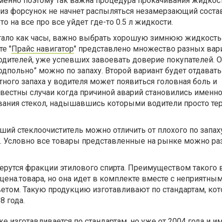
Именно поэтому так важна процедура прокачивания жидкос
ка из форсунок не начнет распыляться незамерзающий состав
то на все про все уйдет где-то 0.5 л жидкости.
отало как часы, важно выбрать хорошую зимнюю жидкость
е "
Прайс навигатор
" представлено множество разных вар
дителей, уже успевших завоевать доверие покупателей. О
дпольно” можно по запаху. Второй вариант будет отдавать
тного запаха у водителя может появиться головная боль и
звестны случаи когда причиной аварий становились именн
ания стекол, надышавшись которыми водители просто те
ший стеклоочиститель можно отличить от плохого по запах
я. Условно все товары представленные на рынке можно ра
ерутся фракции этилового спирта. Преимуществом такого
 цена.товара, но она идет в комплекте вместе с неприятны
етом. Такую продукцию изготавливают по стандартам, ко
8 года.
е изготавливается по стандартам, но уже от 2004 года и и