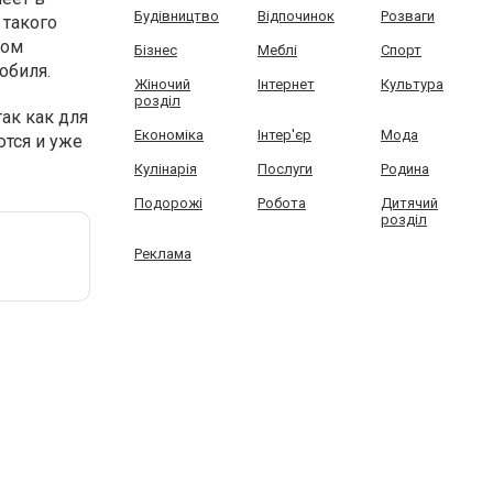
Будівництво
Відпочинок
Розваги
 такого
вом
Бізнес
Меблі
Спорт
обиля.
Жіночий
Інтернет
Культура
розділ
ак как для
Економіка
Інтер'єр
Мода
ются и уже
Кулінарія
Послуги
Родина
Подорожі
Робота
Дитячий
розділ
Реклама