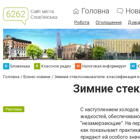
Головна
Нов
Робота
Оголошення
Дові
Б
Бложенька
К
Классное радио
Н
Налоговая информирует
Ю
Ю
Головна
Бізнес новини
Зимние стеклоомыватели: классификация и
Зимние стек
С наступлением холодов
Реклама
жидкостей, обеспечива
“незамерзающие”. На пер
как показывает практик
придают ей особого знач