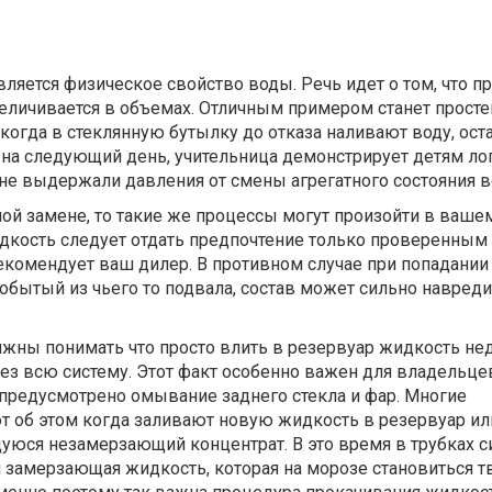
яется физическое свойство воды. Речь идет о том, что п
еличивается в объемах. Отличным примером станет прост
огда в стеклянную бутылку до отказа наливают воду, ост
 а на следующий день, учительница демонстрирует детям 
 не выдержали давления от смены агрегатного состояния 
ой замене, то такие же процессы могут произойти в ваше
дкость следует отдать предпочтение только проверенным 
рекомендует ваш дилер. В противном случае при попадании
обытый из чьего то подвала, состав может сильно навреди
жны понимать что просто влить в резервуар жидкость нед
рез всю систему. Этот факт особенно важен для владельце
 предусмотрено омывание заднего стекла и фар. Многие
 об этом когда заливают новую жидкость в резервуар ил
юся незамерзающий концентрат. В это время в трубках с
я замерзающая жидкость, которая на морозе становиться т