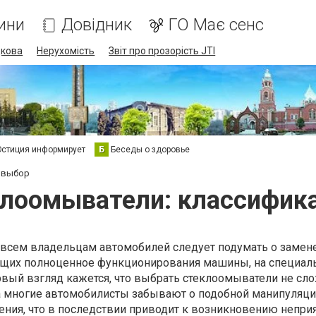
ини
Довідник
ГО Має сенс
дкова
Нерухомість
Звіт про прозорість JTI
стиция информирует
Б
Беседы о здоровье
 выбор
лоомыватели: классифик
 всем владельцам автомобилей следует подумать о замен
ющих полноценное функционирования машины, на специал
вый взгляд кажется, что выбрать стеклоомыватели не сло
а многие автомобилисты забывают о подобной манипуляци
ения, что в последствии приводит к возникновению непри