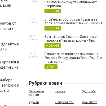
ти по
Вчора
на Слов’янському та найближчих
. Если
напрямках
НОВИНИ
 -
11:18,
Слов’янськ обстріляли 13 разів за
Вчора
иантов от
добу. Хроніка великої війни: 7 серпня
тличить
НОВИНИ
10:00,
За ніч і ранок 7 серпня Слов'янськ
Вчора
пережив п'ять атак дронів - Лях
о ядовитые
НОВИНИ
ряли
09:02,
З’явилась петиція про присвоєння
Вчора
Олексію Юкову звання Героя України
(посмертно)
у кроется в
СТАТТІ
зделить на
 выбора
Рубрики новин
м запахом и
торые
Загальний
Техніка
Здоров'я
розділ
Туризм
Нерухомість
Транспорт
меет в