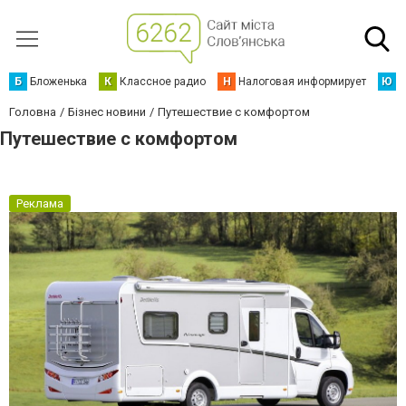
Б
Бложенька
К
Классное радио
Н
Налоговая информирует
Ю
Ю
Головна
Бізнес новини
Путешествие с комфортом
Путешествие с комфортом
Реклама