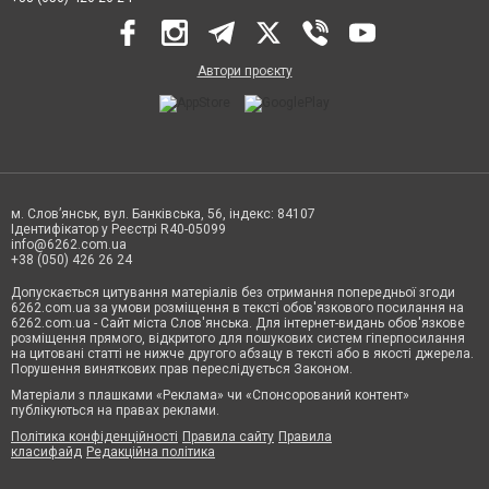
Автори проєкту
м. Слов’янськ, вул. Банківська, 56, індекс: 84107
Ідентифікатор у Реєстрі R40-05099
info@6262.com.ua
+38 (050) 426 26 24
Допускається цитування матеріалів без отримання попередньої згоди
6262.com.ua за умови розміщення в тексті обов'язкового посилання на
6262.com.ua - Сайт міста Слов'янська. Для інтернет-видань обов'язкове
розміщення прямого, відкритого для пошукових систем гіперпосилання
на цитовані статті не нижче другого абзацу в тексті або в якості джерела.
Порушення виняткових прав переслідується Законом.
Матеріали з плашками «Реклама» чи «Спонсорований контент»
публікуються на правах реклами.
Політика конфіденційності
Правила сайту
Правила
класифайд
Редакційна політика