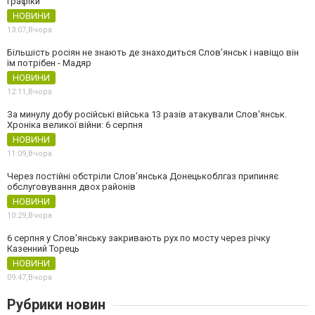
графіки
НОВИНИ
13:07,
Вчора
Більшість росіян не знають де знаходиться Слов’янськ і навіщо він
їм потрібен - Мадяр
НОВИНИ
12:11,
Вчора
За минулу добу російські війська 13 разів атакували Слов'янськ.
Хроніка великої війни: 6 серпня
НОВИНИ
11:09,
Вчора
Через постійні обстріли Слов’янська Донецькоблгаз припиняє
обслуговування двох районів
НОВИНИ
10:29,
Вчора
6 серпня у Слов'янську закривають рух по мосту через річку
Казенний Торець
НОВИНИ
09:47,
Вчора
Рубрики новин