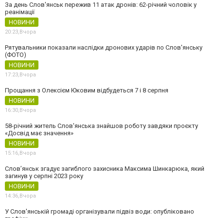
За день Слов'янськ пережив 11 атак дронів: 62-річний чоловік у
реанімації
НОВИНИ
20:23,
Вчора
Рятувальники показали наслідки дронових ударів по Слов'янську
(ФОТО)
НОВИНИ
17:23,
Вчора
Прощання з Олексієм Юковим відбудеться 7 і 8 серпня
НОВИНИ
16:30,
Вчора
58-річний житель Слов'янська знайшов роботу завдяки проєкту
«Досвід має значення»
НОВИНИ
15:16,
Вчора
Слов’янськ згадує загиблого захисника Максима Шинкарюка, який
загинув у серпні 2023 року
НОВИНИ
14:36,
Вчора
У Слов'янській громаді організували підвіз води: опубліковано