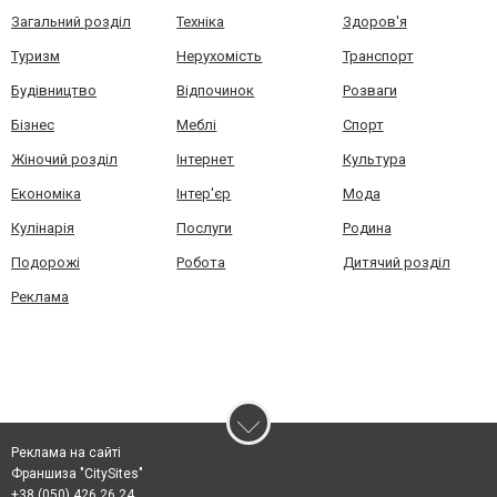
Загальний розділ
Техніка
Здоров'я
Туризм
Нерухомість
Транспорт
Будівництво
Відпочинок
Розваги
Бізнес
Меблі
Спорт
Жіночий розділ
Інтернет
Культура
Економіка
Інтер'єр
Мода
Кулінарія
Послуги
Родина
Подорожі
Робота
Дитячий розділ
Реклама
Реклама на сайті
Франшиза "CitySites"
+38 (050) 426 26 24